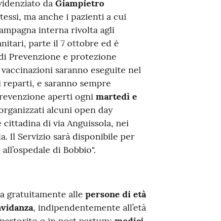
videnziato da
Giampietro
essi, ma anche i pazienti a cui
campagna interna rivolta agli
nitari, parte il 7 ottobre ed è
 di Prevenzione e protezione
 vaccinazioni saranno eseguite nel
ei reparti, e saranno sempre
 Prevenzione aperti ogni
martedì e
 organizzati alcuni open day
 cittadina di via Anguissola, nei
. Il Servizio sarà disponibile per
all’ospedale di Bobbio".
ta gratuitamente alle
persone di età
avidanza
, indipendentemente all’età
 partorito o in post partum;
medici