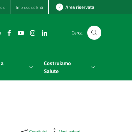
Area riservata
ole
Imprese ed Enti
u
Cerca
 a
Costruiamo
a
Salute
Condividi
Vedi azioni