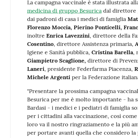
La campagna vaccinale è stata illustrata all
medicina di gruppo Besurica
dal direttore
dai padroni di casa i medici di famiglia
Mat
Florenzo Moccia, Pierino Ponticelli, Fra
inoltre
Enrica Lavezzini
, direttore della F
Cosentino
, direttore Assistenza primaria,
A
Igiene e Sanità pubblica,
Cristina Barella
,
Giampietro
Scaglione,
direttore di Preve
Laneri
, presidente Federfarma Piacenza,
R
Michele Argenti
per la Federazione italian
"Presentare la prossima campagna vaccinal
Besurica per me è molto importante - ha so
Bardasi - i medici e i pediatri di famiglia s
per i cittadini alla vaccinazione, così come 
loro va il nostro ringraziamento e la più a
per portare avanti quella che considero la 