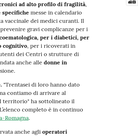
ronici ad alto profilo di fragilità
,
 specifiche
messe in calendario
ta vaccinale dei medici curanti. Il
prevenire gravi complicanze per i
coematologica, per i diabetici, per
o cognitivo
, per i ricoverati in
utenti dei Centri o strutture di
andata anche alle
donne in
ssione.
e.
"Trentasei di loro hanno dato
ma contiamo di arrivare al
territorio" ha sottolineato il
 L’elenco completo è in continuo
lia-Romagna
.
rvata anche agli
operatori