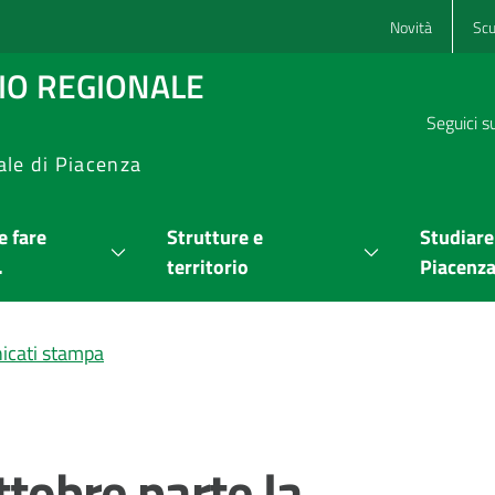
Novità
Scu
RIO REGIONALE
Seguici s
ale di Piacenza
 fare
Strutture e
Studiare
.
territorio
Piacenz
cati stampa
ttobre parte la