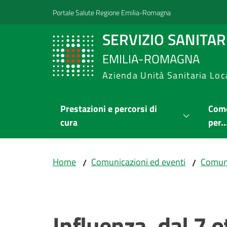
Vai al contenuto
Vai alla navigazione
Vai al footer
Portale Salute Regione Emilia-Romagna
SERVIZIO SANITA
EMILIA-ROMAGNA
Azienda Unità Sanitaria Loc
Prestazioni e percorsi di
Come
cura
per..
Home
Comunicazioni ed eventi
Comuni
/
/
Salta al contenuto
Influenza, dal 7 o