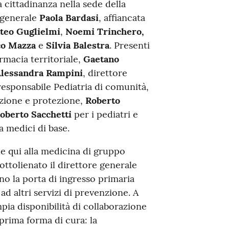
a cittadinanza nella sede della
 generale
Paola Bardasi
, affiancata
teo Guglielmi
,
Noemi Trinchero,
nco Mazza
e
Silvia Balestra
. Presenti
armacia territoriale,
Gaetano
lessandra Rampini
, direttore
 responsabile Pediatria di comunità,
nzione e protezione,
Roberto
oberto Sacchetti
per i pediatri e
a medici di base.
e qui alla medicina di gruppo
ttolienato il direttore generale
ono la porta di ingresso primaria
ad altri servizi di prevenzione. A
mpia disponibilità di collaborazione
prima forma di cura: la