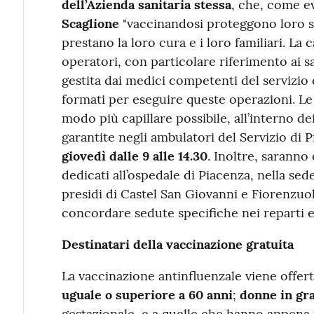
dell’Azienda sanitaria stessa
, che, come e
Scaglione
"vaccinandosi proteggono loro st
prestano la loro cura e i loro familiari. La 
operatori, con particolare riferimento ai sa
gestita dai medici competenti del servizio
formati per eseguire queste operazioni. Le
modo più capillare possibile, all’interno d
garantite negli ambulatori del Servizio di
giovedì dalle 9 alle 14.30
. Inoltre, saranno
dedicati all’ospedale di Piacenza, nella sede
presidi di Castel San Giovanni e Fiorenzuola
concordare sedute specifiche nei reparti e 
Destinatari della vaccinazione gratuita
La vaccinazione antinfluenzale viene offer
uguale o superiore a 60 anni
;
donne in gr
gestazionale, e a quelle che hanno appena