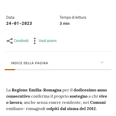
cura
Data
:
Tempo di lettura
Come
3
min
24-01-2023
fare
per...
Condividi
Vedi azioni
Strutture
e
INDICE DELLA PAGINA
territorio
Studiare
La
Regione Emilia-Romagna
per il
dodicesimo
anno
a
consecutivo
conferma il proprio
sostegno
a chi
vive
Piacenza
o lavora
, anche senza essere residente, nei
Comuni
emiliano- romagnoli
colpiti dal sisma del 2012.