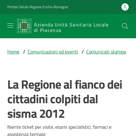
Vai al contenuto
Vai alla navigazione
Vai al footer
Portale Salute Regione Emilia-Romagna
SERVIZIO
Azienda Unità Sanitaria Locale
di Piacenza
SANITARIO
REGIONALE
Home
/
Comunicazioni ed eventi
/
Comunicati stampa
Emilia-
Romagna
Azienda Unità
Sanitaria Locale
La Regione al fianco dei
Salta al contenuto
di Piacenza
cittadini colpiti dal
sisma 2012
Prestazioni
e
percorsi
Niente ticket per visite, esami specialistici, farmaci e 
di
assistenza termale