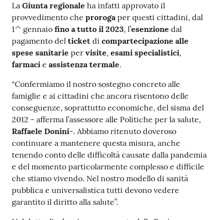
La
Giunta regionale
ha infatti approvato il
Costruiamo
provvedimento che
proroga
per questi cittadini, dal
Salute
1^ gennaio
fino a tutto il 2023
, l’
esenzione
dal
pagamento del
ticket
di
compartecipazione alle
spese sanitarie
per
visite
,
esami specialistici
,
farmaci
e
assistenza
termale
.
“Confermiamo il nostro sostegno concreto alle
Novità
famiglie e ai cittadini che ancora risentono delle
conseguenze, soprattutto economiche, del sisma del
Scuole
2012 - afferma l’assessore alle Politiche per la salute,
Raffaele Donini
-. Abbiamo ritenuto doveroso
Imprese
continuare a mantenere questa misura, anche
ed Enti
tenendo conto delle difficoltà causate dalla pandemia
e del momento particolarmente complesso e difficile
che stiamo vivendo. Nel nostro modello di sanità
Seguici
pubblica e universalistica tutti devono vedere
su
garantito il diritto alla salute”.