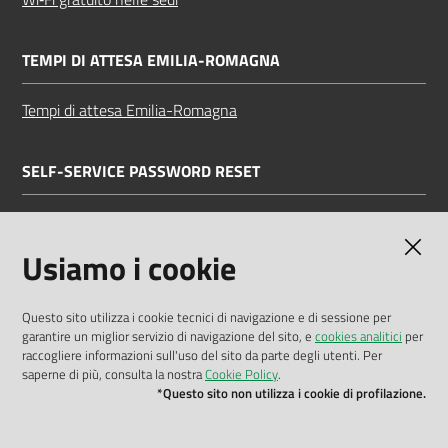
TEMPI DI ATTESA EMILIA-ROMAGNA
Tempi di attesa Emilia-Romagna
SELF-SERVICE PASSWORD RESET
Link all'APP
Documentazione
Usiamo i cookie
Questo sito utilizza i cookie tecnici di navigazione e di sessione per
garantire un miglior servizio di navigazione del sito, e
cookies analitici
per
Dichiarazione di accessibilità
raccogliere informazioni sull'uso del sito da parte degli utenti. Per
saperne di più, consulta la nostra
Cookie Policy
.
Privacy policy
*Questo sito non utilizza i cookie di profilazione.
Cookie policy