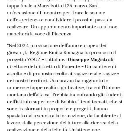
tappa finale a Marzabotto il 25 marzo. Sarà
Costruiamo
un’occasione di incontro per tirare le somme
Salute
dell’esperienza e condividere i prossimi passi da
realizzare. Un appuntamento importante a cui non
mancherà la voce di Piacenza.
“Nel 2022, in occasione dell’anno europeo dei
Novità
giovani, la Regione Emilia Romagna ha promosso il
progetto YOUZ – sottolinea
Giuseppe Magistrali
,
Scuole
direttore del distretto di Ponente - Un cantiere di
ascolto e di proposta rivolto ai ragazzi e alle ragazze
Imprese
dei nostri territori. Un caravan ha raggiunto in
ed Enti
numerose tappe realtà significative, tra cui l’Unione
montana dell’alta val Trebbia incontrando gli studenti
dell’istituto superiore di Bobbio. I temi toccati, che si
sono trasformati in proposte e progetti, hanno
Seguici
spaziato dalla scuola alla formazione, dall’ambiente al
su
lavoro, dalla percezione del futuro alla ricerca della
realizzazione e della felicità. Un’attenzione