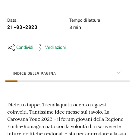
cura
Data
:
Tempo di lettura
Come
3
min
21-03-2023
fare
per...
Condividi
Vedi azioni
Strutture
e
INDICE DELLA PAGINA
territorio
Studiare
Diciotto tappe. Tremilaquattrocento ragazzi
a
coinvolti. Tantissime idee messe sul tavolo. La
Piacenza
Carovana Youz 2022 - il forum giovani della Regione
Emilia-Romagna nato con la volontà di riscrivere le
future politiche regionali - sta per approdare alla sua