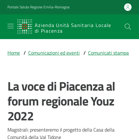
Vai al contenuto
Vai alla navigazione
Vai al footer
Portale Salute Regione Emilia-Romagna
SERVIZIO
Azienda Unità Sanitaria Locale
di Piacenza
SANITARIO
REGIONALE
Home
/
Comunicazioni ed eventi
/
Comunicati stampa
Emilia-
Romagna
Azienda Unità
Sanitaria Locale
La voce di Piacenza al
Salta al contenuto
di Piacenza
forum regionale Youz
2022
Prestazioni
e
percorsi
Magistrali: presenteremo il progetto della Casa della 
di
Comunità della Val Tidone