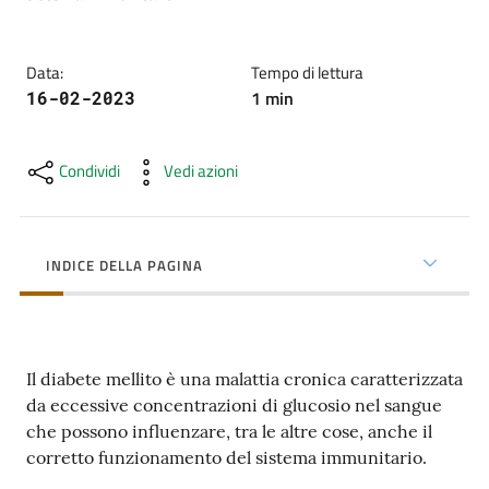
cura
Data
:
Tempo di lettura
Come
1
min
16-02-2023
fare
per...
Condividi
Vedi azioni
Strutture
e
INDICE DELLA PAGINA
territorio
Studiare
Il diabete mellito è una malattia cronica caratterizzata
a
da eccessive concentrazioni di glucosio nel sangue
Piacenza
che possono influenzare, tra le altre cose, anche il
corretto funzionamento del sistema immunitario.