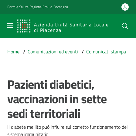
Vai al contenuto
Vai alla navigazione
Vai al footer
Portale Salute Regione Emilia-Romagna
SERVIZIO
Azienda Unità Sanitaria Locale
di Piacenza
SANITARIO
REGIONALE
Home
/
Comunicazioni ed eventi
/
Comunicati stampa
Emilia-
Romagna
Azienda Unità
Sanitaria Locale
Pazienti diabetici,
Salta al contenuto
di Piacenza
vaccinazioni in sette
sedi territoriali
Prestazioni
e
percorsi
Il diabete mellito può influire sul corretto funzionamento del 
di
sistema immunitario