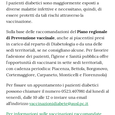
I pazienti diabetici sono maggiormente esposti a
Costruiamo
diverse malattie infettive e necessitano, quindi, di
Salute
essere protetti da tali rischi attraverso la
vaccinazione.
Sulla base delle raccomandazioni del
Piano regionale
di Prevenzione vaccinale
, anche ai piacentini presi
in carico dal reparto di Diabetologia o da una delle
Novità
sedi territoriali, se ne consigliano alcune. Per favorire
l’adesione dei pazienti, l’Igiene e Sanità pubblica offre
Scuole
l’opportunità di vaccinarsi in sette sedi territoriali,
con cadenza periodica: Piacenza, Bettola, Borgonovo,
Imprese
Cortemaggiore, Carpaneto, Monticelli e Fiorenzuola)
ed Enti
Per fissare un appuntamento i pazienti diabetici
possono chiamare il numero 0523.407981 dal lunedì al
venerdì, dalle 10 alle 12 o inviare una email
Seguici
all’indirizzo
vaccinazionidiabete@ausl.pc.it
su
Per informazioni sulle vaccinazioni raccomandate