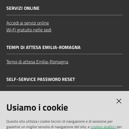
SERVIZI ONLINE
Accedi ai servizi online
Wi‑Fi gratuito nelle sedi
TEMPI DI ATTESA EMILIA-ROMAGNA
Tempi di attesa Emilia-Romagna
SELF-SERVICE PASSWORD RESET
Link all'APP
Documentazione
Usiamo i cookie
Questo sito utilizza i cookie tecnici di navigazione e di sessione per
garantire un miglior servizio di navigazione del sito, e
cookies analitici
per
Dichiarazione di accessibilità