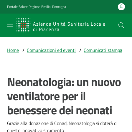
Vai al contenuto
Vai alla navigazione
Vai al footer
Portale Salute Regione Emilia-Romagna
SERVIZIO
Azienda Unità Sanitaria Locale
di Piacenza
SANITARIO
REGIONALE
Home
/
Comunicazioni ed eventi
/
Comunicati stampa
Emilia-
Romagna
Azienda Unità
Sanitaria Locale
Neonatologia: un nuovo
Salta al contenuto
di Piacenza
ventilatore per il
benessere dei neonati
Prestazioni
e
percorsi
Grazie alla donazione di Conad, Neonatologia si doterà di 
di
questo innovativo strumento