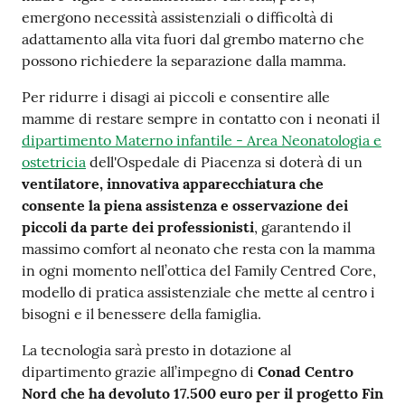
emergono necessità assistenziali o difficoltà di
Costruiamo
adattamento alla vita fuori dal grembo materno che
Salute
possono richiedere la separazione dalla mamma.
Per ridurre i disagi ai piccoli e consentire alle
mamme di restare sempre in contatto con i neonati il
dipartimento Materno infantile - Area Neonatologia e
Novità
ostetricia
dell'Ospedale di Piacenza si doterà di un
ventilatore, innovativa apparecchiatura che
Scuole
consente la piena assistenza e osservazione dei
piccoli da parte dei professionisti
, garantendo il
Imprese
massimo comfort al neonato che resta con la mamma
ed Enti
in ogni momento nell’ottica del Family Centred Core,
modello di pratica assistenziale che mette al centro i
bisogni e il benessere della famiglia.
Seguici
La tecnologia sarà presto in dotazione al
su
dipartimento grazie all’impegno di
Conad Centro
Nord che ha devoluto 17.500 euro per il progetto Fin