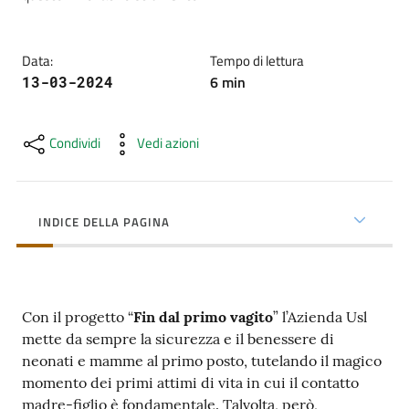
cura
Data
:
Tempo di lettura
Come
6
min
13-03-2024
fare
per...
Condividi
Vedi azioni
Strutture
e
INDICE DELLA PAGINA
territorio
Studiare
Con il progetto “
Fin dal primo vagito
” l’Azienda Usl
a
mette da sempre la sicurezza e il benessere di
Piacenza
neonati e mamme al primo posto, tutelando il magico
momento dei primi attimi di vita in cui il contatto
madre-figlio è fondamentale. Talvolta, però,