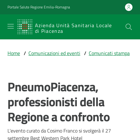
Vai al contenuto
Vai alla navigazione
Vai al footer
Portale Salute Regione Emilia-Romagna
SERVIZIO
Azienda Unità Sanitaria Locale
di Piacenza
SANITARIO
REGIONALE
Home
/
Comunicazioni ed eventi
/
Comunicati stampa
Emilia-
Romagna
Azienda Unità
Sanitaria Locale
PneumoPiacenza,
Salta al contenuto
di Piacenza
professionisti della
Regione a confronto
Prestazioni
e
percorsi
L'evento curato da Cosimo Franco si svolgerà il 27 
di
settembre Best Western Park Hotel 