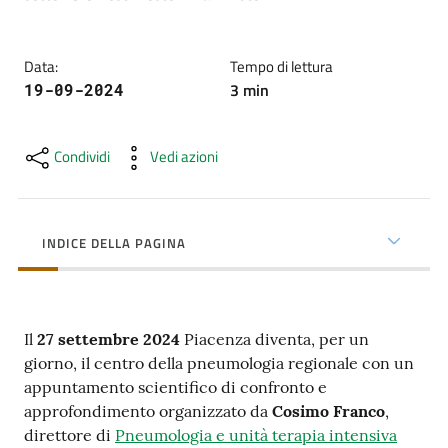
cura
Data
:
Tempo di lettura
Come
3
min
19-09-2024
fare
per...
Condividi
Vedi azioni
Strutture
e
INDICE DELLA PAGINA
territorio
Il
27 settembre 2024
Piacenza diventa, per un
Studiare
giorno, il centro della pneumologia regionale con un
a
appuntamento scientifico di confronto e
Piacenza
approfondimento organizzato da
Cosimo Franco
,
direttore di
Pneumologia e unità terapia intensiva