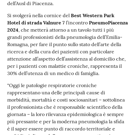
dell’Ausl di Piacenza.
Costruiamo
Salute
Si svolgerà nella cornice del
Best Western Park
Hotel di strada Valnure 7
l’incontro
PneumoPiacenza
2024
, che metterà attorno a un tavolo tutti i più
grandi professionisti della pneumologia dell’Emilia-
Romagna, per fare il punto sullo stato dell’arte della
ricerca e della cura dei pazienti con particolare
Novità
attenzione all’aspetto dell’assistenza al domicilio che,
per i pazienti con malattie croniche, rappresenta il
Scuole
30% dell’utenza di un medico di famiglia.
Imprese
“Oggi le patologie respiratorie croniche
ed Enti
rappresentano una delle principali cause di
morbidità, mortalità e costi sociosanitari – sottolinea
il professionista che è responsabile scientifico della
giornata – la loro rilevanza epidemiologica è sempre
Seguici
più pressante e per la moderna pneumologia la sfida
su
è il saper essere punto di raccordo territoriale e