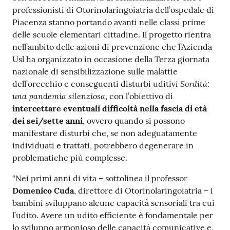
professionisti di Otorinolaringoiatria dell’ospedale di
Costruiamo
Piacenza stanno portando avanti nelle classi prime
Salute
delle scuole elementari cittadine. Il progetto rientra
nell’ambito delle azioni di prevenzione che l’Azienda
Usl ha organizzato in occasione della Terza giornata
nazionale di sensibilizzazione sulle malattie
Sordità:
dell’orecchio e conseguenti disturbi uditivi
Novità
una pandemia silenziosa
, con l’obiettivo di
intercettare eventuali difficoltà nella fascia di età
Scuole
dei sei/sette anni
, ovvero quando si possono
manifestare disturbi che, se non adeguatamente
Imprese
individuati e trattati, potrebbero degenerare in
ed Enti
problematiche più complesse.
“Nei primi anni di vita – sottolinea il professor
Domenico Cuda
, direttore di Otorinolaringoiatria – i
Seguici
bambini sviluppano alcune capacità sensoriali tra cui
su
l’udito. Avere un udito efficiente è fondamentale per
lo sviluppo armonioso delle capacità comunicative e,