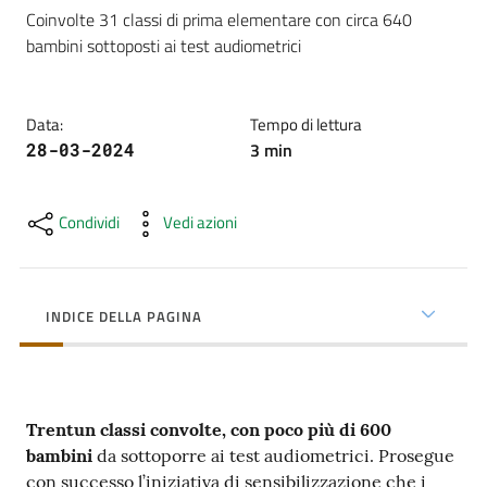
cura
Coinvolte 31 classi di prima elementare con circa 640 
bambini sottoposti ai test audiometrici
Come
fare
Data
:
Tempo di lettura
per...
3
min
28-03-2024
Condividi
Vedi azioni
Strutture
e
territorio
INDICE DELLA PAGINA
Studiare
a
Piacenza
Trentun classi convolte, con poco più di 600
bambini
da sottoporre ai test audiometrici. Prosegue
con successo l’iniziativa di sensibilizzazione che i