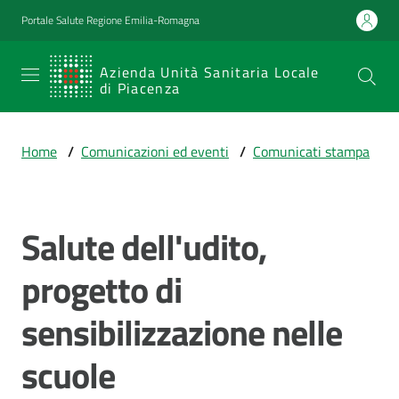
Vai al contenuto
Vai alla navigazione
Vai al footer
Portale Salute Regione Emilia-Romagna
SERVIZIO
Azienda Unità Sanitaria Locale
di Piacenza
SANITARIO
REGIONALE
Home
/
Comunicazioni ed eventi
/
Comunicati stampa
Emilia-
Romagna
Azienda Unità
Sanitaria Locale
Salute dell'udito,
Salta al contenuto
di Piacenza
progetto di
sensibilizzazione nelle
Prestazioni
e
scuole
percorsi
di