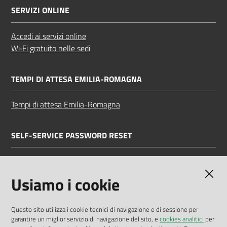
SERVIZI ONLINE
Accedi ai servizi online
Wi‑Fi gratuito nelle sedi
TEMPI DI ATTESA EMILIA-ROMAGNA
Tempi di attesa Emilia-Romagna
SELF-SERVICE PASSWORD RESET
Link all'APP
Documentazione
Usiamo i cookie
Questo sito utilizza i cookie tecnici di navigazione e di sessione per
garantire un miglior servizio di navigazione del sito, e
cookies analitici
per
Dichiarazione di accessibilità