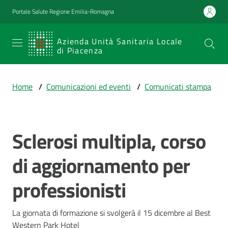
Vai al contenuto
Vai alla navigazione
Vai al footer
Portale Salute Regione Emilia-Romagna
SERVIZIO
Azienda Unità Sanitaria Locale
di Piacenza
SANITARIO
REGIONALE
Home
/
Comunicazioni ed eventi
/
Comunicati stampa
Emilia-
Romagna
Azienda Unità
Sanitaria Locale
Sclerosi multipla, corso
Salta al contenuto
di Piacenza
di aggiornamento per
professionisti
Prestazioni
e
percorsi
La giornata di formazione si svolgerà il 15 dicembre al Best 
di
Western Park Hotel
