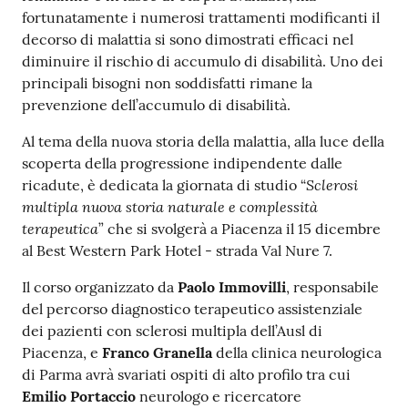
fortunatamente i numerosi trattamenti modificanti il
Costruiamo
decorso di malattia si sono dimostrati efficaci nel
Salute
diminuire il rischio di accumulo di disabilità. Uno dei
principali bisogni non soddisfatti rimane la
prevenzione dell’accumulo di disabilità.
Al tema della nuova storia della malattia, alla luce della
Novità
scoperta della progressione indipendente dalle
Sclerosi
ricadute, è dedicata la giornata di studio “
Scuole
multipla nuova storia naturale e complessità
terapeutica
” che si svolgerà a Piacenza il 15 dicembre
Imprese
al Best Western Park Hotel - strada Val Nure 7.
ed Enti
Il corso organizzato da
Paolo Immovilli
, responsabile
del percorso diagnostico terapeutico assistenziale
dei pazienti con sclerosi multipla dell’Ausl di
Seguici
Piacenza, e
Franco Granella
della clinica neurologica
su
di Parma avrà svariati ospiti di alto profilo tra cui
Emilio Portaccio
neurologo e ricercatore