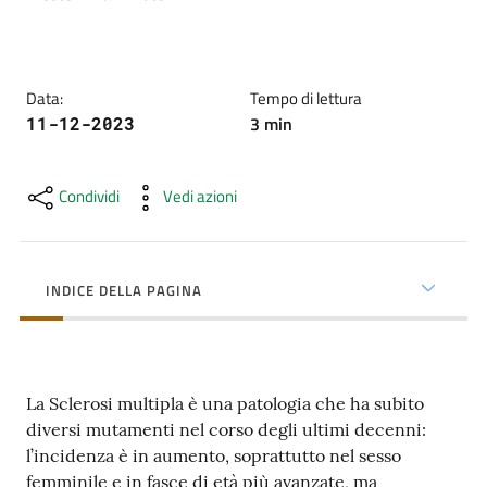
cura
Come
Data
:
Tempo di lettura
fare
3
min
11-12-2023
per...
Condividi
Vedi azioni
Strutture
e
territorio
INDICE DELLA PAGINA
Studiare
a
La Sclerosi multipla è una patologia che ha subito
Piacenza
diversi mutamenti nel corso degli ultimi decenni:
l’incidenza è in aumento, soprattutto nel sesso
femminile e in fasce di età più avanzate, ma