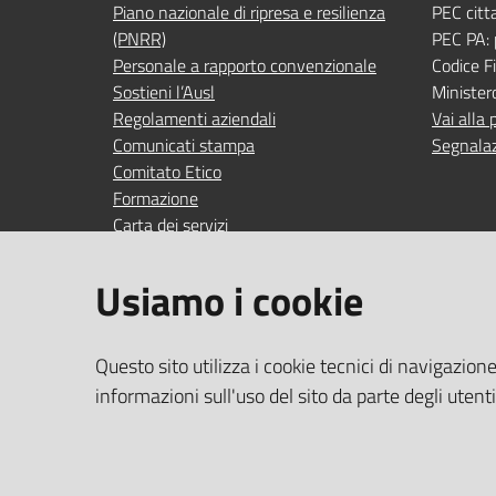
Piano nazionale di ripresa e resilienza
PEC citt
(PNRR)
PEC PA:
Personale a rapporto convenzionale
Codice 
Sostieni l’Ausl
Minister
Regolamenti aziendali
Vai alla 
Comunicati stampa
Segnalaz
Comitato Etico
Formazione
Carta dei servizi
Indagini di gradimento
Usiamo i cookie
SEGUICI SU
SERVIZI
Questo sito utilizza i cookie tecnici di navigazion
Accedi ai
facebook
YouTube
Instagram
Linkedin
informazioni sull'uso del sito da parte degli utent
Wi‑Fi gra