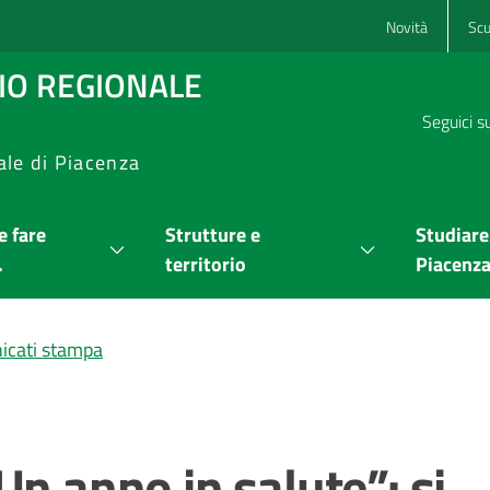
Novità
Scu
RIO REGIONALE
Seguici s
ale di Piacenza
 fare
Strutture e
Studiare
.
territorio
Piacenz
cati stampa
Un anno in salute”: si