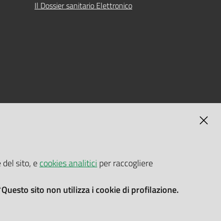
Il Dossier sanitario Elettronico
MAGNA
SELF-SERVICE PASSWORD RESET
 del sito, e
cookies analitici
per raccogliere
Link all'APP
Documentazione
*Questo sito non utilizza i cookie di profilazione.