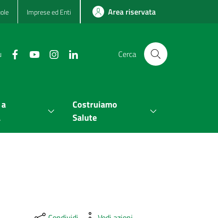
Area riservata
ole
Imprese ed Enti
u
Cerca
 a
Costruiamo
a
Salute
Condividi
Vedi azioni