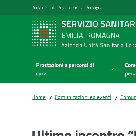
Vai al contenuto
Vai alla navigazione
Vai al footer
Portale Salute Regione Emilia-Romagna
SERVIZIO SANITA
EMILIA-ROMAGNA
Azienda Unità Sanitaria Loc
Prestazioni e percorsi di
Come
cura
per..
Home
Comunicazioni ed eventi
Comuni
/
/
Salta al contenuto
Ultimo incontro “