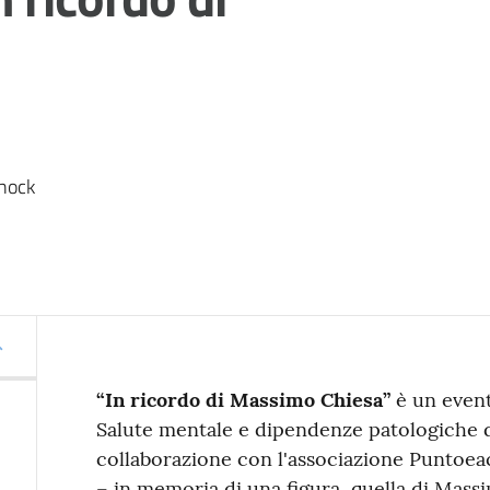
hock 
“In ricordo di Massimo Chiesa”
è un even
Salute mentale e dipendenze patologiche de
collaborazione con l'associazione Puntoe
– in memoria di una figura, quella di Massim