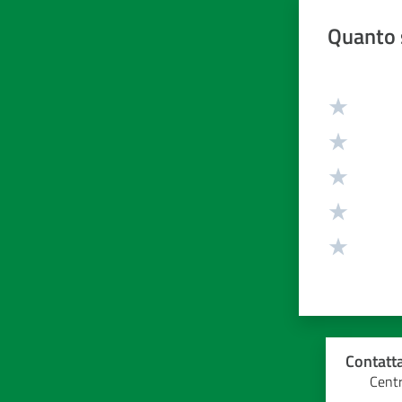
Quanto 
Valuta da 1 
Contatta
Centr