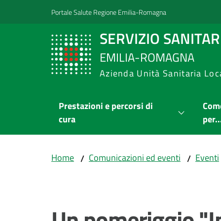
Vai al contenuto
Vai alla navigazione
Vai al footer
Portale Salute Regione Emilia-Romagna
SERVIZIO SANITA
EMILIA-ROMAGNA
Azienda Unità Sanitaria Loc
Prestazioni e percorsi di
Come
cura
per..
Home
Comunicazioni ed eventi
Eventi
/
/
Salta al contenuto
Un pomeriggio "In