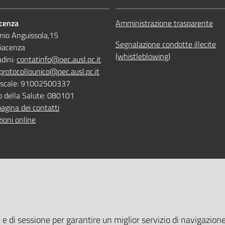
acenza
Amministrazione trasparente
nio Anguissola,15
Segnalazione condotte illecite
iacenza
(whistleblowing)
adini:
contatinfo@pec.ausl.pc.it
protocollounico@pec.ausl.pc.it
Fiscale: 91002500337
o della Salute: 080101
pagina dei contatti
ioni online
 ONLINE
TEMPI DI ATTESA EMILIA-RO
e e di sessione per garantire un miglior servizio di navigazione