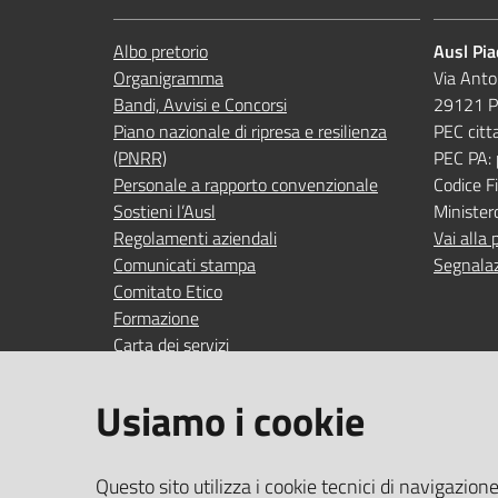
Albo pretorio
Ausl Pi
Organigramma
Via Anto
Bandi, Avvisi e Concorsi
29121 P
Piano nazionale di ripresa e resilienza
PEC citt
(PNRR)
PEC PA:
Personale a rapporto convenzionale
Codice 
Sostieni l’Ausl
Minister
Regolamenti aziendali
Vai alla 
Comunicati stampa
Segnalaz
Comitato Etico
Formazione
Carta dei servizi
Indagini di gradimento
Usiamo i cookie
SEGUICI SU
SERVIZI
Questo sito utilizza i cookie tecnici di navigazion