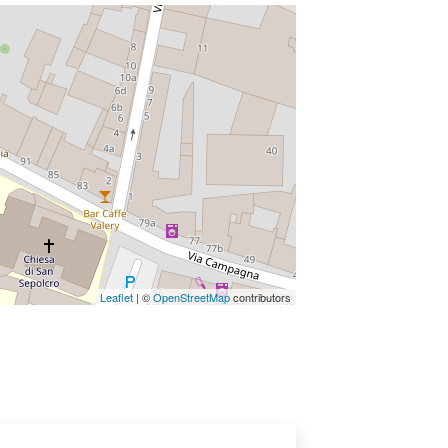
Leaflet
| ©
OpenStreetMap
contributors