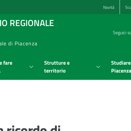
Novità
Scu
RIO REGIONALE
Seguici s
ale di Piacenza
 fare
Strutture e
Studiare
.
territorio
Piacenz
 ricordo di