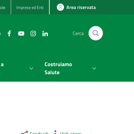
Area riservata
ole
Imprese ed Enti
u
Cerca
 a
Costruiamo
a
Salute
Condividi
Vedi azioni