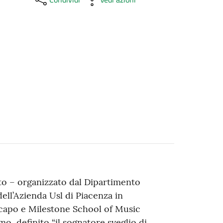
to – organizzato dal Dipartimento
ll’Azienda Usl di Piacenza in
acapo e Milestone School of Music
o, definito “il sognatore sveglio di