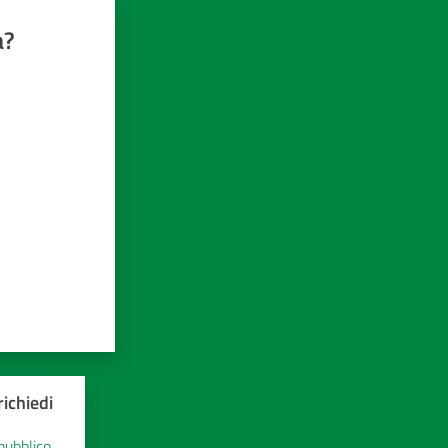
a?
ichiedi
 pubblico