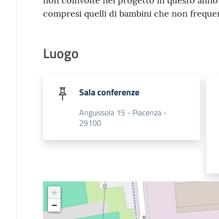
non coinvolte nel progetto in questo anno sc
compresi quelli di bambini che non frequent
Luogo
Sala conferenze
Anguissola 15 - Piacenza -
29100
+
−