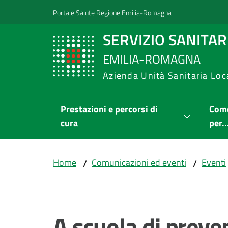
Vai al contenuto
Vai alla navigazione
Vai al footer
Portale Salute Regione Emilia-Romagna
SERVIZIO SANITA
EMILIA-ROMAGNA
Azienda Unità Sanitaria Loc
Prestazioni e percorsi di
Come
cura
per..
Home
Comunicazioni ed eventi
Eventi
/
/
Salta al contenuto
A scuola di preve