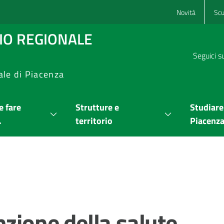
Novità
Scu
RIO REGIONALE
Seguici s
ale di Piacenza
 fare
Strutture e
Studiare
.
territorio
Piacenz
nzione della salute