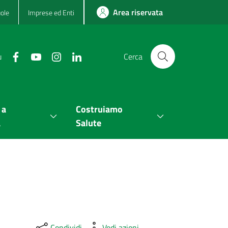
Area riservata
ole
Imprese ed Enti
u
Cerca
 a
Costruiamo
a
Salute
Condividi
Vedi azioni