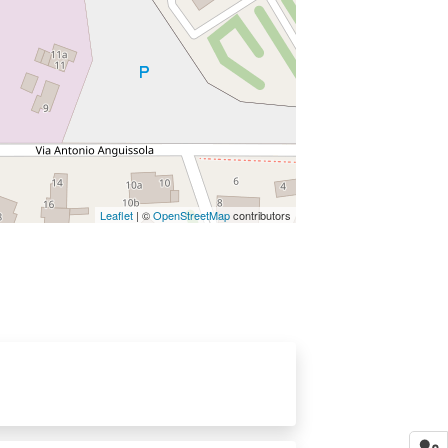
Leaflet
| ©
OpenStreetMap
contributors