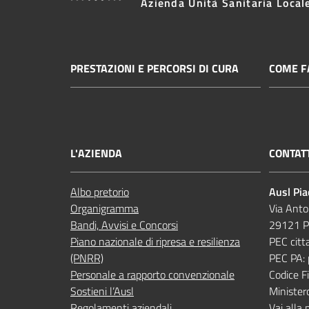
Azienda Unità Sanitaria Local
PRESTAZIONI E PERCORSI DI CURA
COME FA
L'AZIENDA
CONTAT
Albo pretorio
Ausl Pi
Organigramma
Via Anto
Bandi, Avvisi e Concorsi
29121 P
Piano nazionale di ripresa e resilienza
PEC citt
(PNRR)
PEC PA:
Personale a rapporto convenzionale
Codice 
Sostieni l’Ausl
Minister
Regolamenti aziendali
Vai alla 