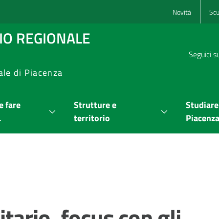
Novità
Scu
RIO REGIONALE
Seguici s
ale di Piacenza
 fare
Strutture e
Studiare
.
territorio
Piacenz
ario, focus con gli