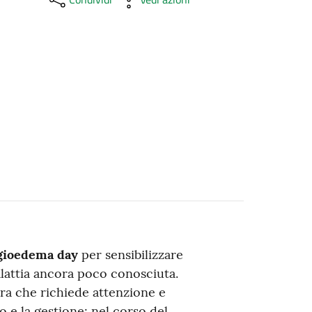
gioedema day
per sensibilizzare
malattia ancora poco conosciuta.
ra che richiede attenzione e
 e la gestione; nel corso del