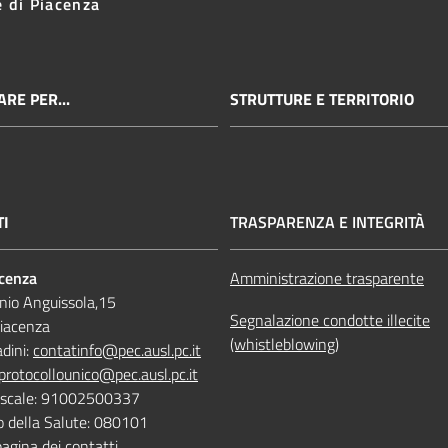
e di Piacenza
RE PER...
STRUTTURE E TERRITORIO
TI
TRASPARENZA E INTEGRITÀ
acenza
Amministrazione trasparente
nio Anguissola,15
Segnalazione condotte illecite
iacenza
(whistleblowing)
adini:
contatinfo@pec.ausl.pc.it
protocollounico@pec.ausl.pc.it
Fiscale: 91002500337
o della Salute: 080101
pagina dei contatti