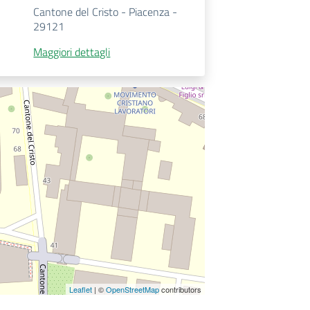
Cantone del Cristo - Piacenza -
29121
Maggiori dettagli
Leaflet
| ©
OpenStreetMap
contributors