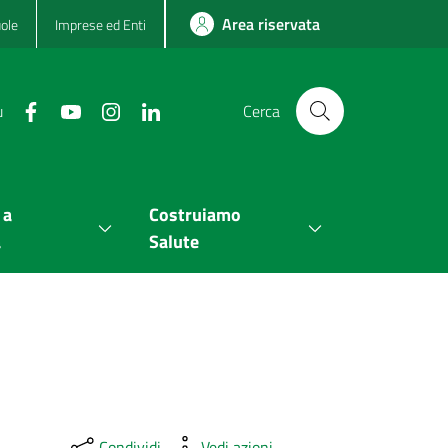
Area riservata
ole
Imprese ed Enti
u
Cerca
 a
Costruiamo
a
Salute
Condividi
Vedi azioni