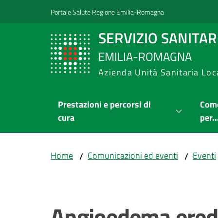
Vai al contenuto
Vai alla navigazione
Vai al footer
Portale Salute Regione Emilia-Romagna
SERVIZIO SANITA
EMILIA-ROMAGNA
Azienda Unità Sanitaria Loc
Prestazioni e percorsi di
Come
cura
per..
Home
Comunicazioni ed eventi
Eventi
/
/
Salta al contenuto
Angioedema eredit