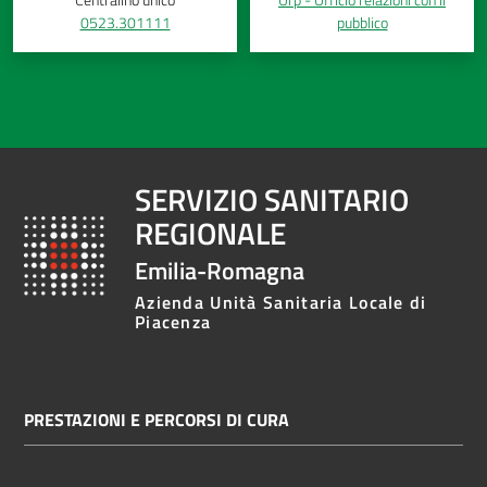
0523.301111
pubblico
Costruiamo
Salute
SERVIZIO SANITARIO
Novità
REGIONALE
Scuole
Emilia-Romagna
Imprese
Azienda Unità Sanitaria Locale di
Piacenza
ed Enti
Seguici
PRESTAZIONI E PERCORSI DI CURA
su