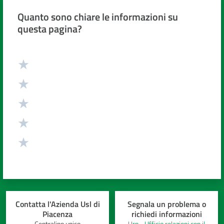
cura
Quanto sono chiare le informazioni su
questa pagina?
Come
fare
Valuta da 1 a 5 stelle
per...
Strutture
e
territorio
Studiare
a
Piacenza
Contatta l'Azienda Usl di
Segnala un problema o
Piacenza
richiedi informazioni
Centralino unico
Urp - Ufficio relazioni con il