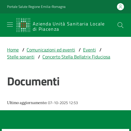
Vai al contenuto
Vai alla navigazione
Vai al footer
Portale Salute Regione Emilia-Romagna
SERVIZIO
Azienda Unità Sanitaria Locale
di Piacenza
SANITARIO
REGIONALE
Home
/
Comunicazioni ed eventi
/
Eventi
/
Emilia-
Stelle sonanti
/
Concerto Stella Bellatrix Fiduciosa
Romagna
Azienda Unità
Sanitaria Locale
Documenti
di Piacenza
07-10-2025 12:53
Ultimo aggiornamento
:
Prestazioni
e
percorsi
di