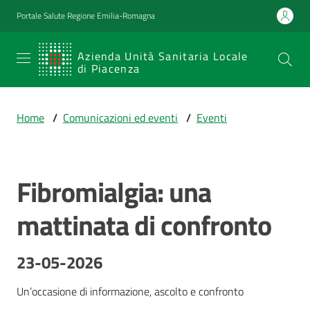
Vai al contenuto
Vai alla navigazione
Vai al footer
Portale Salute Regione Emilia-Romagna
SERVIZIO
Azienda Unità Sanitaria Locale
di Piacenza
SANITARIO
REGIONALE
Home
/
Comunicazioni ed eventi
/
Eventi
Emilia-
Romagna
Azienda Unità
Sanitaria Locale
Fibromialgia: una
Salta al contenuto
di Piacenza
mattinata di confronto
Prestazioni
23-05-2026
e
percorsi
Un’occasione di informazione, ascolto e confronto
di