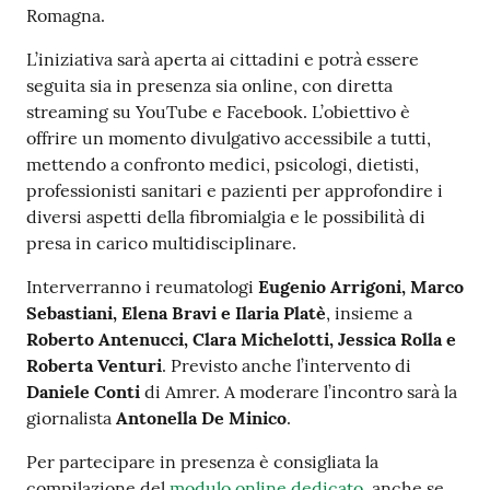
Romagna.
Costruiamo
Salute
L’iniziativa sarà aperta ai cittadini e potrà essere
seguita sia in presenza sia online, con diretta
streaming su YouTube e Facebook. L’obiettivo è
offrire un momento divulgativo accessibile a tutti,
mettendo a confronto medici, psicologi, dietisti,
Novità
professionisti sanitari e pazienti per approfondire i
diversi aspetti della fibromialgia e le possibilità di
presa in carico multidisciplinare.
Scuole
Interverranno i reumatologi
Eugenio Arrigoni, Marco
Imprese
Sebastiani, Elena Bravi e Ilaria Platè
, insieme a
ed Enti
Roberto Antenucci, Clara Michelotti, Jessica Rolla e
Roberta Venturi
. Previsto anche l’intervento di
Daniele Conti
di Amrer. A moderare l’incontro sarà la
giornalista
Antonella De Minico
.
Seguici
su
Per partecipare in presenza è consigliata la
compilazione del
modulo online dedicato
, anche se