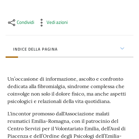
cura
Condividi
Vedi azioni
Come
fare
per...
INDICE DELLA PAGINA
Strutture
e
Un’occasione di informazione, ascolto e confronto
territorio
dedicata alla fibromialgia, sindrome complessa che
coinvolge non solo il dolore fisico, ma anche aspetti
psicologici e relazionali della vita quotidiana.
Studiare
a
L'incontor promosso dall'Associazione malati
Piacenza
reumatici Emilia-Romagna, con il patrocinio del
Centro Servizi per il Volontariato Emilia, dell’Ausl di
Piacenza e dell’Ordine degli Psicologi dell’Emilia-