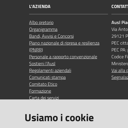
L'AZIENDA
CONTAT
Albo pretorio
Ausl Pi
Organigramma
Via Anto
Bandi, Avvisi e Concorsi
29121 P
Piano nazionale di ripresa e resilienza
PEC citt
(PNRR)
PEC PA:
Personale a rapporto convenzionale
Codice 
Sostieni l’Ausl
Minister
Regolamenti aziendali
Vai alla 
Comunicati stampa
Segnalaz
Comitato Etico
Formazione
Carta dei servizi
Indagini di gradimento
Usiamo i cookie
SEGUICI SU
SERVIZI