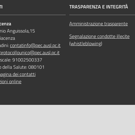
TI
TRASPARENZA E INTEGRITÀ
acenza
Amministrazione trasparente
nio Anguissola,15
Segnalazione condotte illecite
iacenza
(whistleblowing)
adini:
contatinfo@pec.ausl.pc.it
protocollounico@pec.ausl.pc.it
Fiscale: 91002500337
o della Salute: 080101
pagina dei contatti
ioni online
 ONLINE
TEMPI DI ATTESA EMILIA-RO