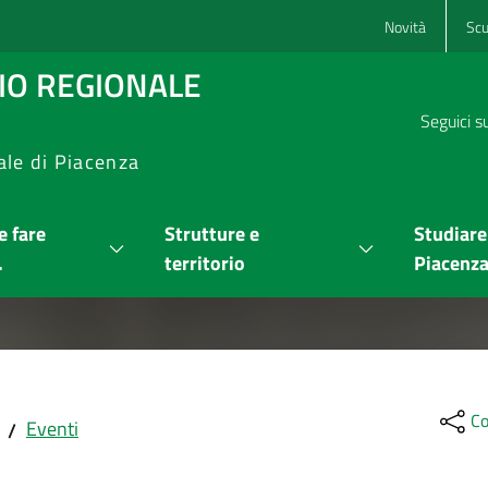
Novità
Scu
RIO REGIONALE
Seguici s
ale di Piacenza
 fare
Strutture e
Studiare
.
territorio
Piacenz
Co
Eventi
/