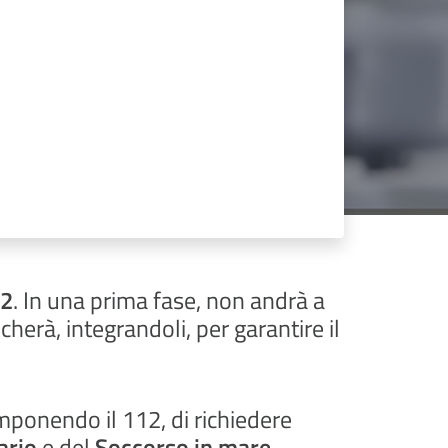
12
. In una prima fase, non andrà a
herà, integrandoli, per garantire il
mponendo il 112, di richiedere
ario
e del
Soccorso in mare
.