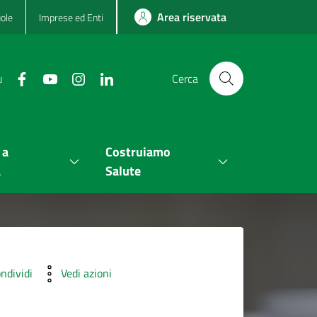
Area riservata
ole
Imprese ed Enti
u
Cerca
 a
Costruiamo
a
Salute
ndividi
Vedi azioni