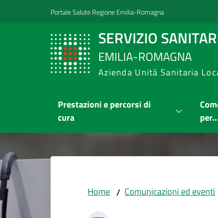
Vai al contenuto
Vai alla navigazione
Vai al footer
Portale Salute Regione Emilia-Romagna
SERVIZIO SANITA
EMILIA-ROMAGNA
Azienda Unità Sanitaria Loc
Prestazioni e percorsi di
Come
cura
per..
Home
Comunicazioni ed eventi
/