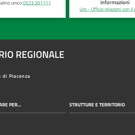
informazioni
alino unico
0523.301111
Urp - Ufficio relazioni con il
ARIO REGIONALE
e di Piacenza
RE PER...
STRUTTURE E TERRITORIO