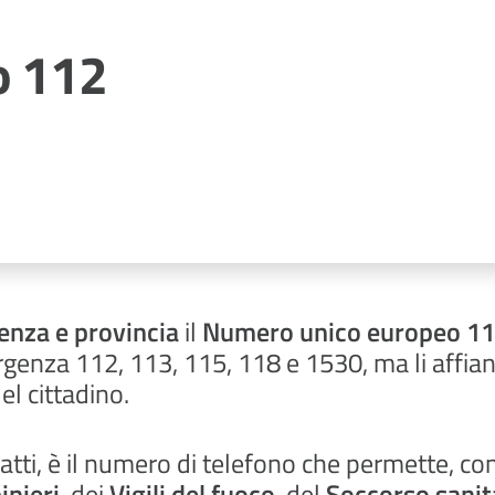
o 112
enza e provincia
il
Numero unico europeo 1
rgenza 112, 113, 115, 118 e 1530, ma li affianc
l cittadino.
atti, è il numero di telefono che permette, co
inieri
, dei
Vigili del fuoco
, del
Soccorso sanit