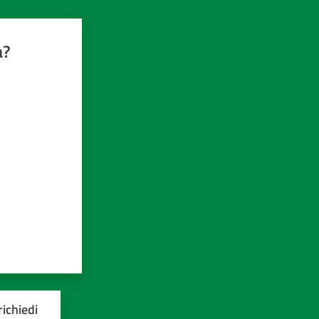
a?
ichiedi