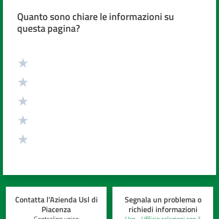
cura
Quanto sono chiare le informazioni su
questa pagina?
Come
fare
Valuta da 1 a 5 stelle
per...
Strutture
e
territorio
Studiare
a
Piacenza
Contatta l'Azienda Usl di
Segnala un problema o
Piacenza
richiedi informazioni
Centralino unico
Urp - Ufficio relazioni con il