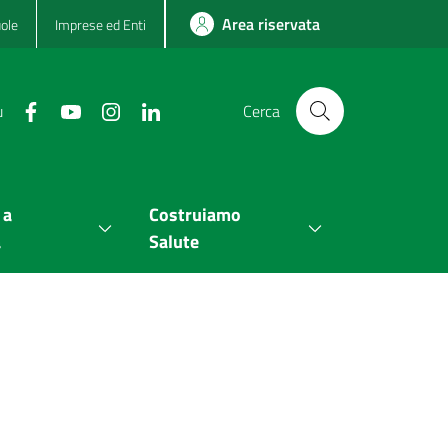
Area riservata
ole
Imprese ed Enti
u
Cerca
 a
Costruiamo
a
Salute