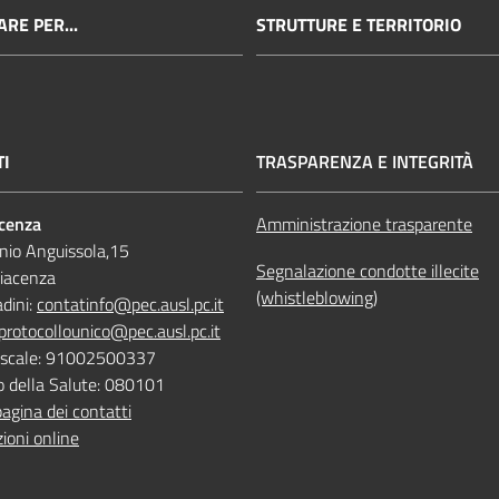
RE PER...
STRUTTURE E TERRITORIO
TI
TRASPARENZA E INTEGRITÀ
acenza
Amministrazione trasparente
nio Anguissola,15
Segnalazione condotte illecite
iacenza
(whistleblowing)
adini:
contatinfo@pec.ausl.pc.it
protocollounico@pec.ausl.pc.it
Fiscale: 91002500337
o della Salute: 080101
pagina dei contatti
ioni online