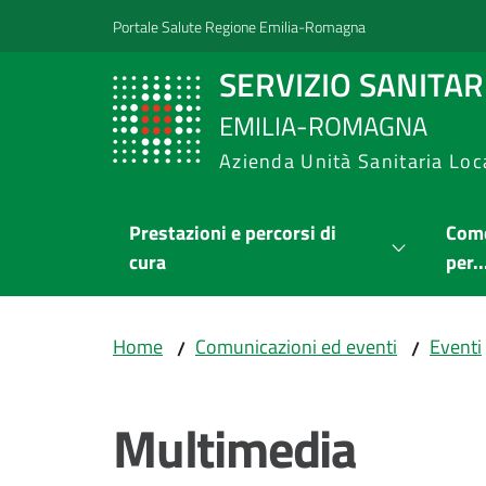
Vai al contenuto
Vai alla navigazione
Vai al footer
Portale Salute Regione Emilia-Romagna
SERVIZIO SANITA
EMILIA-ROMAGNA
Azienda Unità Sanitaria Loc
Prestazioni e percorsi di
Come
cura
per..
Home
Comunicazioni ed eventi
Eventi
/
/
Multimedia