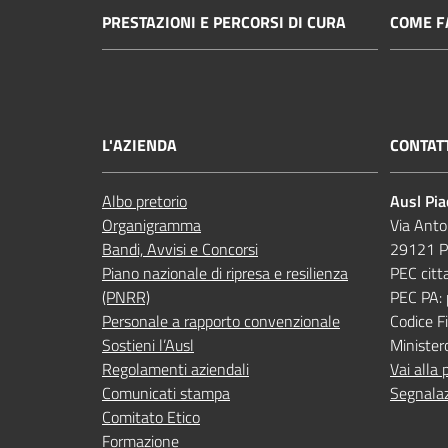
PRESTAZIONI E PERCORSI DI CURA
COME FA
L'AZIENDA
CONTAT
Albo pretorio
Ausl Pi
Organigramma
Via Anto
Bandi, Avvisi e Concorsi
29121 P
Piano nazionale di ripresa e resilienza
PEC citt
(PNRR)
PEC PA:
Personale a rapporto convenzionale
Codice 
Sostieni l’Ausl
Minister
Regolamenti aziendali
Vai alla 
Comunicati stampa
Segnalaz
Comitato Etico
Formazione