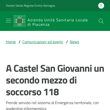
Vai al contenuto
Vai alla navigazione
Vai al footer
Portale Salute Regione Emilia-Romagna
SERVIZIO
Azienda Unità Sanitaria Locale
di Piacenza
SANITARIO
REGIONALE
Home
/
Comunicazioni ed eventi
/
News
Emilia-
Romagna
Azienda Unità
Sanitaria Locale
A Castel San Giovanni un
Salta al contenuto
di Piacenza
secondo mezzo di
soccorso 118
Prestazioni
e
percorsi
Prende servizio nel sistema di Emergenza territoriale, con 
di
leadership infermieristica