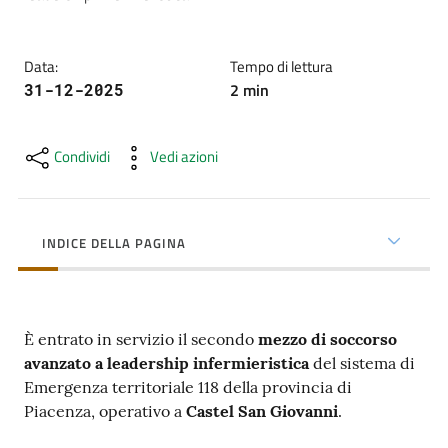
cura
Data
:
Tempo di lettura
Come
2
min
31-12-2025
fare
per...
Condividi
Vedi azioni
Strutture
e
INDICE DELLA PAGINA
territorio
È entrato in servizio il secondo
mezzo di soccorso
Studiare
avanzato a leadership infermieristica
del sistema di
a
Emergenza territoriale 118 della provincia di
Piacenza
Piacenza, operativo a
Castel San Giovanni
.