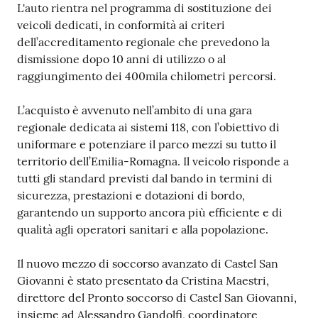
L'auto rientra nel programma di sostituzione dei
Costruiamo
veicoli dedicati, in conformità ai criteri
Salute
dell’accreditamento regionale che prevedono la
dismissione dopo 10 anni di utilizzo o al
raggiungimento dei 400mila chilometri percorsi.
L’acquisto è avvenuto nell’ambito di una gara
Novità
regionale dedicata ai sistemi 118, con l’obiettivo di
uniformare e potenziare il parco mezzi su tutto il
Scuole
territorio dell’Emilia-Romagna. Il veicolo risponde a
tutti gli standard previsti dal bando in termini di
Imprese
sicurezza, prestazioni e dotazioni di bordo,
ed Enti
garantendo un supporto ancora più efficiente e di
qualità agli operatori sanitari e alla popolazione.
Il nuovo mezzo di soccorso avanzato di Castel San
Seguici
Giovanni è stato presentato da Cristina Maestri,
su
direttore del Pronto soccorso di Castel San Giovanni,
insieme ad Alessandro Gandolfi, coordinatore