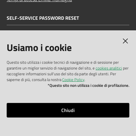
SELF-SERVICE PASSWORD RESET
Link all'APP
Documentazione
Usiamo i cookie
Questo sito utilizza i cookie tecnici di navigazione e di sessione per
garantire un miglior servizio di navigazione del sito, e
cookies analitici
per
Dichiarazione di accessibilità
raccogliere informazioni sull'uso del sito da parte degli utenti. Per
saperne di più, consulta la nostra
Cookie Policy
.
Privacy policy
*Questo sito non utilizza i cookie di profilazione.
Cookie policy
Note legali
Chiudi
Mappa del sito
Impostazioni cookie