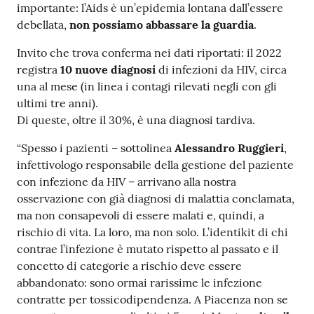
importante: l’Aids è un’epidemia lontana dall’essere
Costruiamo
debellata,
non possiamo abbassare la guardia
.
Salute
Invito che trova conferma nei dati riportati: il 2022
registra
10 nuove diagnosi
di infezioni da HIV, circa
una al mese (in linea i contagi rilevati negli con gli
ultimi tre anni).
Di queste, oltre il 30%, è una diagnosi tardiva.
Novità
“Spesso i pazienti – sottolinea
Alessandro Ruggieri
,
Scuole
infettivologo responsabile della gestione del paziente
con infezione da HIV – arrivano alla nostra
Imprese
osservazione con già diagnosi di malattia conclamata,
ed Enti
ma non consapevoli di essere malati e, quindi, a
rischio di vita. La loro, ma non solo. L’identikit di chi
contrae l’infezione è mutato rispetto al passato e il
concetto di categorie a rischio deve essere
Seguici
abbandonato: sono ormai rarissime le infezione
su
contratte per tossicodipendenza. A Piacenza non se