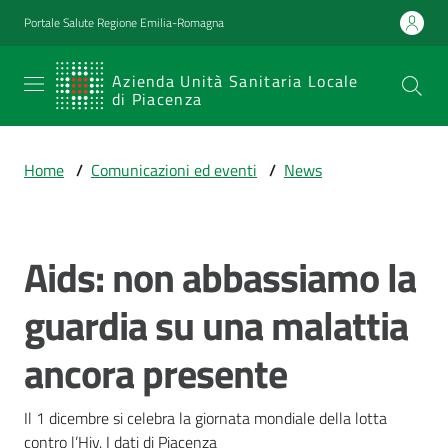
Vai al contenuto
Vai alla navigazione
Vai al footer
Portale Salute Regione Emilia-Romagna
SERVIZIO
Azienda Unità Sanitaria Locale
di Piacenza
SANITARIO
REGIONALE
Home
/
Comunicazioni ed eventi
/
News
Emilia-
Romagna
Azienda Unità
Sanitaria Locale
Aids: non abbassiamo la
Salta al contenuto
di Piacenza
guardia su una malattia
ancora presente
Prestazioni
e
percorsi
Il 1 dicembre si celebra la giornata mondiale della lotta 
di
contro l’Hiv. I dati di Piacenza