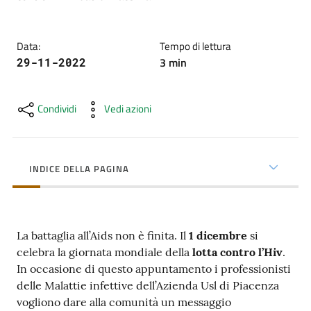
cura
Data
:
Tempo di lettura
Come
3
min
29-11-2022
fare
per...
Condividi
Vedi azioni
Strutture
e
INDICE DELLA PAGINA
territorio
La battaglia all’Aids non è finita. Il
1 dicembre
si
Studiare
celebra la giornata mondiale della
lotta contro l’Hiv
.
a
In occasione di questo appuntamento i professionisti
Piacenza
delle Malattie infettive dell’Azienda Usl di Piacenza
vogliono dare alla comunità un messaggio