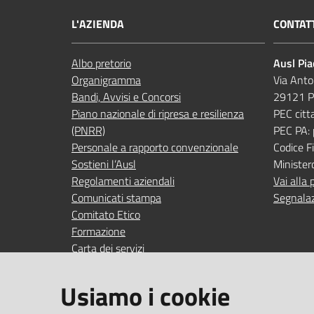
L'AZIENDA
CONTAT
Albo pretorio
Ausl Pi
Organigramma
Via Anto
Bandi, Avvisi e Concorsi
29121 P
Piano nazionale di ripresa e resilienza
PEC citt
(PNRR)
PEC PA:
Personale a rapporto convenzionale
Codice 
Sostieni l’Ausl
Minister
Regolamenti aziendali
Vai alla 
Comunicati stampa
Segnalaz
Comitato Etico
Formazione
Carta dei servizi
Indagini di gradimento
Usiamo i cookie
SEGUICI SU
SERVIZI