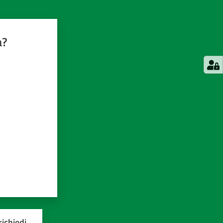
a?
ichiedi