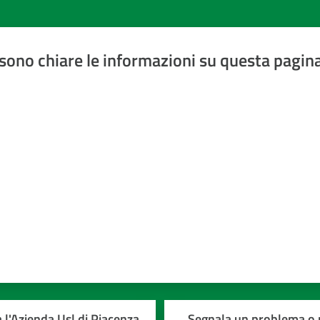
sono chiare le informazioni su questa pagin
a 5 stelle
 l'Azienda Usl di Piacenza
Segnala un problema o r