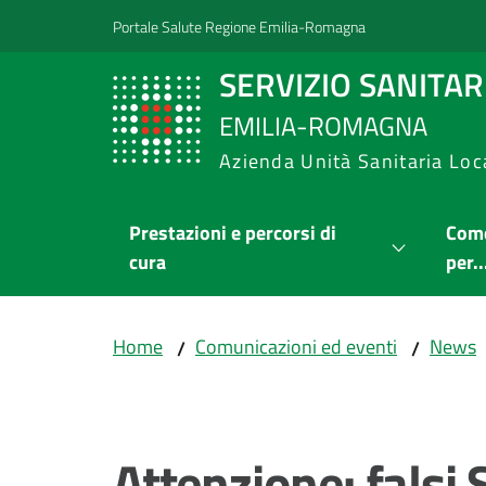
Vai al contenuto
Vai alla navigazione
Vai al footer
Portale Salute Regione Emilia-Romagna
SERVIZIO SANITA
EMILIA-ROMAGNA
Azienda Unità Sanitaria Loc
Prestazioni e percorsi di
Come
cura
per..
Home
Comunicazioni ed eventi
News
/
/
Salta al contenuto
Attenzione: falsi