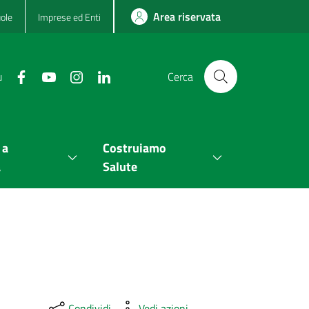
Area riservata
ole
Imprese ed Enti
u
Cerca
 a
Costruiamo
a
Salute
Condividi
Vedi azioni