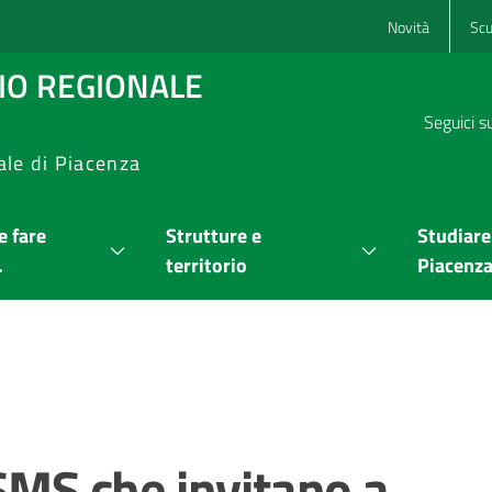
Novità
Scu
RIO REGIONALE
Seguici s
ale di Piacenza
 fare
Strutture e
Studiare
.
territorio
Piacenz
 SMS che invitano a