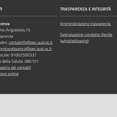
TI
TRASPARENZA E INTEGRITÀ
acenza
Amministrazione trasparente
nio Anguissola,15
Segnalazione condotte illecite
iacenza
(whistleblowing)
adini:
contatinfo@pec.ausl.pc.it
protocollounico@pec.ausl.pc.it
Fiscale: 91002500337
o della Salute: 080101
pagina dei contatti
ioni online
 ONLINE
TEMPI DI ATTESA EMILIA-RO