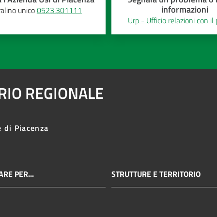
informazioni
alino unico
0523.301111
Urp - Ufficio relazioni con il
ARIO REGIONALE
e di Piacenza
RE PER...
STRUTTURE E TERRITORIO