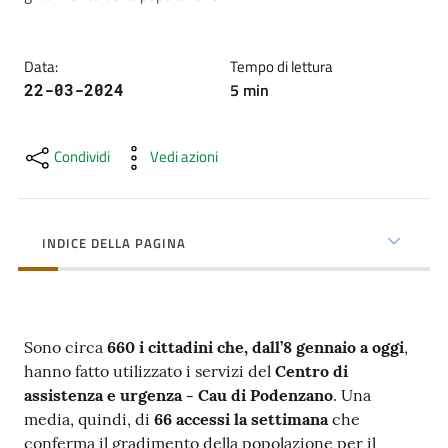
cura
Data
:
Tempo di lettura
Come
5
min
22-03-2024
fare
per...
Condividi
Vedi azioni
Strutture
e
INDICE DELLA PAGINA
territorio
Studiare
Sono circa
660 i cittadini che, dall’8 gennaio a oggi
,
a
hanno fatto utilizzato i servizi del
Centro di
Piacenza
assistenza e urgenza - Cau di Podenzano
. Una
media, quindi, di
66 accessi la settimana
che
conferma il gradimento della popolazione per il