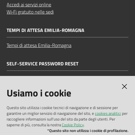
Accedi ai servizi online
Wi‑Fi gratuito nelle sedi
TEMPI DI ATTESA EMILIA-ROMAGNA
Tempi di attesa Emilia-Romagna
SELF-SERVICE PASSWORD RESET
Link all'APP
Documentazione
Usiamo i cookie
Questo sito utilizza i cookie tecnici di navigazione e di sessione per
garantire un miglior servizio di navigazione del sito, e
cookies analitici
per
Dichiarazione di accessibilità
raccogliere informazioni sull'uso del sito da parte degli utenti. Per
saperne di più, consulta la nostra
Cookie Policy
.
Privacy policy
*Questo sito non utilizza i cookie di profilazione.