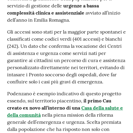
servizio di gestione delle
urgenze a bassa
Costruiamo
complessità clinica e assistenziale
avviato all’inizio
Salute
dell’anno in Emilia Romagna.
Gli accessi sono stati per la maggior parte spontanei e
classificati come codici verdi (401 accessi) e bianchi
(242). Un dato che conferma la vocazione dei Centri
Novità
di assistenza e urgenza come servizi nati per
garantire ai cittadini un percorso di cura e assistenza
Scuole
personalizzato direttamente nei territori, evitando di
intasare i Pronto soccorso degli ospedali, dove far
Imprese
confluire solo i casi più gravi di emergenza.
ed Enti
Podenzano è esempio indicativo di questo progetto
essendo, sul territorio piacentino,
il primo Cau
creato ex novo all’interno di una
Casa della salute e
Seguici
della comunità
nella piena mission della riforma
su
generale dell’emergenza e urgenza. Scelta premiata
dalla popolazione che ha risposto non solo con