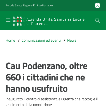
Vai al contenuto
Vai alla navigazione
Vai al footer
Portale Salute Regione Emilia-Romagna
SERVIZIO
Azienda Unità Sanitaria Locale
di Piacenza
SANITARIO
REGIONALE
Home
/
Comunicazioni ed eventi
/
News
Emilia-
Romagna
Azienda Unità
Sanitaria Locale
Cau Podenzano, oltre
Salta al contenuto
di Piacenza
660 i cittadini che ne
hanno usufruito
Prestazioni
e
percorsi
Inaugurato il centro di assistenza e urgenza che raccoglie il 
di
gradimento della popolazione