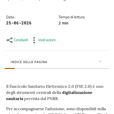
cura
Data
:
Tempo di lettura
Come
2
min
25-06-2026
fare
per...
Condividi
Vedi azioni
Strutture
e
INDICE DELLA PAGINA
territorio
Il Fascicolo Sanitario Elettronico 2.0 (FSE 2.0) è uno
Studiare
degli strumenti centrali della
digitalizzazione
a
sanitaria
prevista dal PNRR.
Piacenza
Per accompagnarne l'adozione, sono disponibili sulla