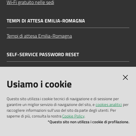
Wi‑Fi gratuito nelle sedi
TEMPI DI ATTESA EMILIA-ROMAGNA
Tempi di attesa Emilia-Romagna
SELF-SERVICE PASSWORD RESET
Link all'APP
Documentazione
Usiamo i cookie
Questo sito utilizza i cookie tecnici di navigazione e di sessione per
garantire un miglior servizio di navigazione del sito, e
cookies analitici
per
Dichiarazione di accessibilità
raccogliere informazioni sull'uso del sito da parte degli utenti. Per
saperne di più, consulta la nostra
Cookie Policy
.
Privacy policy
*Questo sito non utilizza i cookie di profilazione.
Cookie policy