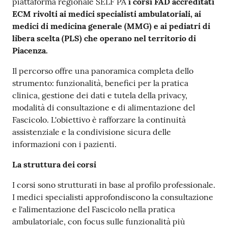
piattaforma regionale SELF PA
i corsi FAD accreditati
Costruiamo
ECM rivolti ai medici specialisti ambulatoriali, ai
Salute
medici di medicina generale (MMG) e ai pediatri di
libera scelta (PLS) che operano nel territorio di
Piacenza.
Il percorso offre una panoramica completa dello
strumento: funzionalità, benefici per la pratica
Novità
clinica, gestione dei dati e tutela della privacy,
modalità di consultazione e di alimentazione del
Scuole
Fascicolo. L'obiettivo è rafforzare la continuità
assistenziale e la condivisione sicura delle
Imprese
informazioni con i pazienti.
ed Enti
La struttura dei corsi
I corsi sono strutturati in base al profilo professionale.
Seguici
I medici specialisti approfondiscono la consultazione
su
e l'alimentazione del Fascicolo nella pratica
ambulatoriale, con focus sulle funzionalità più