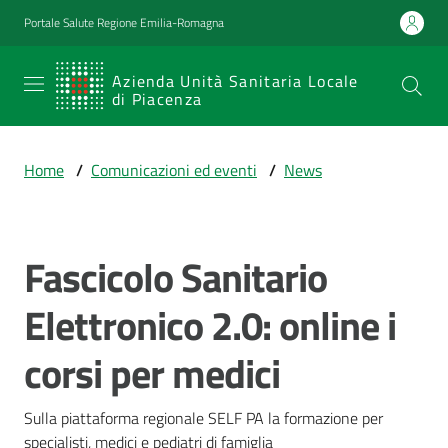
Vai al contenuto
Vai alla navigazione
Vai al footer
Portale Salute Regione Emilia-Romagna
SERVIZIO
Azienda Unità Sanitaria Locale
di Piacenza
SANITARIO
REGIONALE
Home
/
Comunicazioni ed eventi
/
News
Emilia-
Romagna
Azienda Unità
Sanitaria Locale
Fascicolo Sanitario
Salta al contenuto
di Piacenza
Elettronico 2.0: online i
corsi per medici
Prestazioni
e
percorsi
Sulla piattaforma regionale SELF PA la formazione per 
di
specialisti, medici e pediatri di famiglia