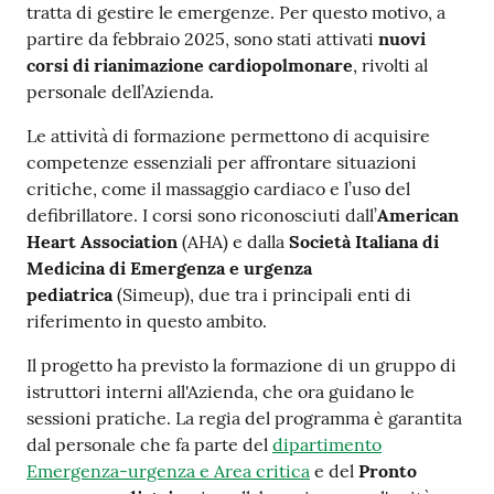
tratta di gestire le emergenze. Per questo motivo, a
Costruiamo
partire da febbraio 2025, sono stati attivati
nuovi
Salute
corsi di rianimazione cardiopolmonare
, rivolti al
personale dell’Azienda.
Le attività di formazione permettono di acquisire
competenze essenziali per affrontare situazioni
critiche, come il massaggio cardiaco e l’uso del
Novità
defibrillatore. I corsi sono riconosciuti dall’
American
Heart Association
(AHA) e dalla
Società Italiana di
Scuole
Medicina di Emergenza e urgenza
pediatrica
(Simeup), due tra i principali enti di
Imprese
riferimento in questo ambito.
ed Enti
Il progetto ha previsto la formazione di un gruppo di
istruttori interni all'Azienda, che ora guidano le
sessioni pratiche. La regia del programma è garantita
Seguici
dal personale che fa parte del
dipartimento
su
Emergenza-urgenza e Area critica
e del
Pronto