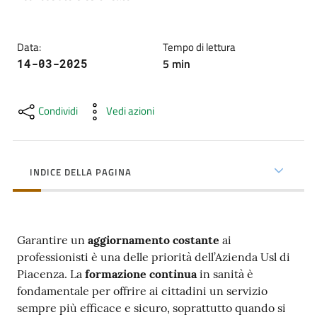
cura
Data
:
Tempo di lettura
Come
5
min
14-03-2025
fare
per...
Condividi
Vedi azioni
Strutture
e
INDICE DELLA PAGINA
territorio
Garantire un
aggiornamento costante
ai
Studiare
professionisti è una delle priorità dell’Azienda Usl di
a
Piacenza. La
formazione continua
in sanità è
Piacenza
fondamentale per offrire ai cittadini un servizio
sempre più efficace e sicuro, soprattutto quando si