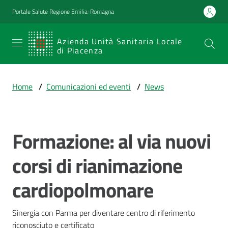
Vai al contenuto
Vai alla navigazione
Vai al footer
Portale Salute Regione Emilia-Romagna
SERVIZIO
Azienda Unità Sanitaria Locale
di Piacenza
SANITARIO
REGIONALE
Home
/
Comunicazioni ed eventi
/
News
Emilia-
Romagna
Azienda Unità
Sanitaria Locale
Formazione: al via nuovi
Salta al contenuto
di Piacenza
corsi di rianimazione
cardiopolmonare
Prestazioni
e
percorsi
Sinergia con Parma per diventare centro di riferimento 
di
riconosciuto e certificato