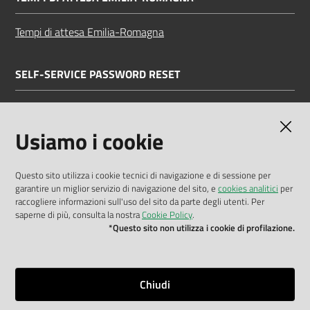
Tempi di attesa Emilia-Romagna
SELF-SERVICE PASSWORD RESET
Link all'APP
Documentazione
Usiamo i cookie
Questo sito utilizza i cookie tecnici di navigazione e di sessione per
garantire un miglior servizio di navigazione del sito, e
cookies analitici
per
Dichiarazione di accessibilità
raccogliere informazioni sull'uso del sito da parte degli utenti. Per
saperne di più, consulta la nostra
Cookie Policy
.
Privacy policy
*Questo sito non utilizza i cookie di profilazione.
Cookie policy
Note legali
Chiudi
Mappa del sito