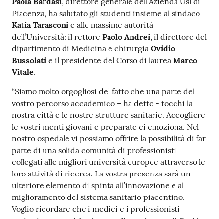
Paola Bardasi
, direttore generale dell’Azienda Usl di
Costruiamo
Piacenza, ha salutato gli studenti insieme al sindaco
Salute
Katia Tarasconi
e alle massime autorità
dell’Università: il rettore
Paolo Andrei
, il direttore del
dipartimento di Medicina e chirurgia
Ovidio
Bussolati
e il presidente del Corso di laurea
Marco
Vitale
.
Novità
“Siamo molto orgogliosi del fatto che una parte del
vostro percorso accademico – ha detto - tocchi la
Scuole
nostra città e le nostre strutture sanitarie. Accogliere
le vostri menti giovani e preparate ci emoziona. Nel
Imprese
nostro ospedale vi possiamo offrire la possibilità di far
ed Enti
parte di una solida comunità di professionisti
collegati alle migliori università europee attraverso le
loro attività di ricerca. La vostra presenza sarà un
ulteriore elemento di spinta all’innovazione e al
Seguici
miglioramento del sistema sanitario piacentino.
su
Voglio ricordare che i medici e i professionisti