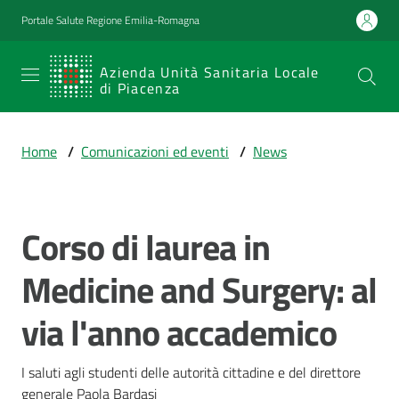
Vai al contenuto
Vai alla navigazione
Vai al footer
Portale Salute Regione Emilia-Romagna
SERVIZIO
Azienda Unità Sanitaria Locale
di Piacenza
SANITARIO
REGIONALE
Home
/
Comunicazioni ed eventi
/
News
Emilia-
Romagna
Azienda Unità
Sanitaria Locale
Corso di laurea in
Salta al contenuto
di Piacenza
Medicine and Surgery: al
via l'anno accademico
Prestazioni
e
percorsi
I saluti agli studenti delle autorità cittadine e del direttore 
di
generale Paola Bardasi