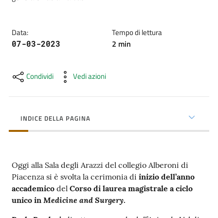
cura
Data
:
Tempo di lettura
Come
2
min
07-03-2023
fare
per...
Condividi
Vedi azioni
Strutture
e
INDICE DELLA PAGINA
territorio
Oggi alla Sala degli Arazzi del collegio Alberoni di
Studiare
Piacenza si è svolta la cerimonia di
inizio dell’anno
a
accademico
del
Corso di laurea magistrale a ciclo
Piacenza
Medicine and Surgery
unico in
.