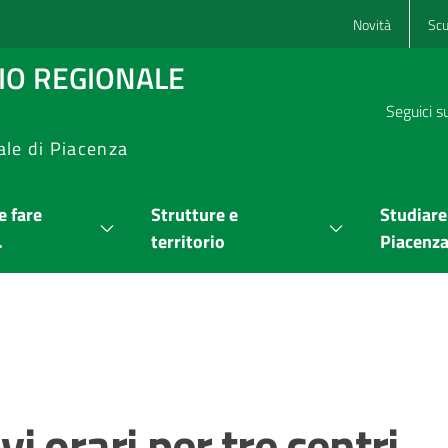
Novità
Scu
RIO REGIONALE
Seguici s
ale di Piacenza
 fare
Strutture e
Studiare
.
territorio
Piacenz
 orari per tre centri