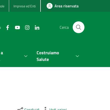
Area riservata
ole
Imprese ed Enti
u
Cerca
 a
Costruiamo
a
Salute
Condividi
Vedi azioni