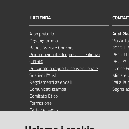
L'AZIENDA
CONTAT
Albo pretorio
Ausl Pi
Organigramma
Via Anto
Bandi, Avvisi e Concorsi
29121 P
Piano nazionale di ripresa e resilienza
PEC citt
(PNRR)
PEC PA:
Personale a rapporto convenzionale
Codice 
Sostieni l’Ausl
Minister
Regolamenti aziendali
Vai alla 
Comunicati stampa
Segnalaz
Comitato Etico
Formazione
Carta dei servizi
Indagini di gradimento