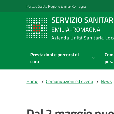
Vai al contenuto
Vai alla navigazione
Vai al footer
Portale Salute Regione Emilia-Romagna
SERVIZIO SANITA
EMILIA-ROMAGNA
Azienda Unità Sanitaria Loc
Prestazioni e percorsi di
Come
cura
per..
Home
Comunicazioni ed eventi
News
/
/
Salta al contenuto
Dal 2 maggio nuovi