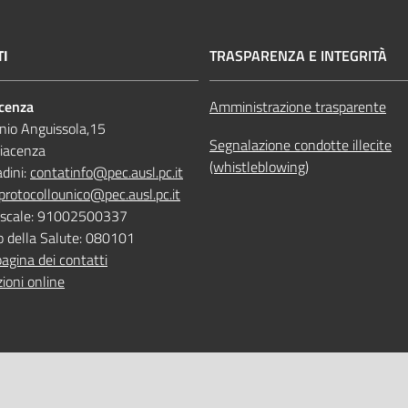
TI
TRASPARENZA E INTEGRITÀ
acenza
Amministrazione trasparente
nio Anguissola,15
Segnalazione condotte illecite
iacenza
(whistleblowing)
adini:
contatinfo@pec.ausl.pc.it
protocollounico@pec.ausl.pc.it
Fiscale: 91002500337
o della Salute: 080101
pagina dei contatti
ioni online