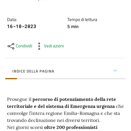
cura
Data
:
Tempo di lettura
Come
5
min
16-10-2023
fare
per...
Condividi
Vedi azioni
Strutture
e
INDICE DELLA PAGINA
territorio
Prosegue il
percorso di potenziamento della rete
Studiare
territoriale e del sistema di Emergenza urgenza
che
a
coinvolge l’intera regione Emilia-Romagna e che sta
Piacenza
trovando declinazione nei diversi territori.
Nei giorni scorsi
oltre 200 professionisti