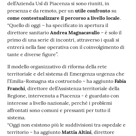
dell’Azienda Usl di Piacenza si sono riuniti, in
Costruiamo
presenza e da remoto, per un
utile confronto
su
Salute
come contestualizzare il percorso a livello locale
.
“Quello di oggi – ha specificato in apertura il
direttore sanitario
Andrea Magnacavallo
– è solo il
primo di una serie di incontri, attraverso i quali si
entrerà nella fase operativa con il coinvolgimento di
Novità
tante e diverse figure”.
Il modello organizzativo di riforma della rete
Scuole
territoriale e del sistema di Emergenza urgenza che
l’Emilia-Romagna sta costruendo – ha aggiunto
Fabia
Imprese
Franchi
, direttore dell’Assistenza territoriale della
ed Enti
Regione, intervenuta a Piacenza - è guardato con
interesse a livello nazionale, perché i problemi
affrontati sono comuni e pressanti per tutto il
Seguici
sistema.
su
“Oggi non esistono più le suddivisioni tra ospedale e
territorio – ha aggiunto
Mattia Altini
, direttore