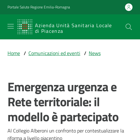
Vai al contenuto
Vai alla navigazione
Vai al footer
Portale Salute Regione Emilia-Romagna
SERVIZIO
Azienda Unità Sanitaria Locale
di Piacenza
SANITARIO
REGIONALE
Home
/
Comunicazioni ed eventi
/
News
Emilia-
Romagna
Azienda Unità
Sanitaria Locale
Emergenza urgenza e
Salta al contenuto
di Piacenza
Rete territoriale: il
modello è partecipato
Prestazioni
e
percorsi
Al Collegio Alberoni un confronto per contestualizzare la 
di
riforma a livello piacentino