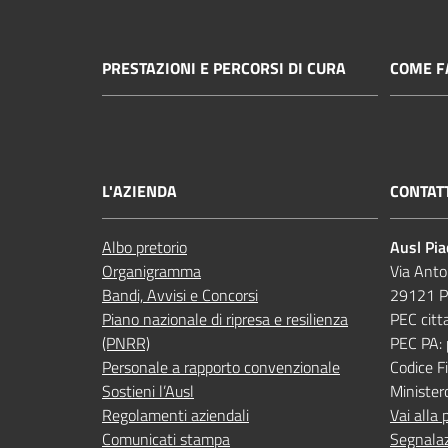
PRESTAZIONI E PERCORSI DI CURA
COME FA
L'AZIENDA
CONTAT
Albo pretorio
Ausl Pi
Organigramma
Via Anto
Bandi, Avvisi e Concorsi
29121 P
Piano nazionale di ripresa e resilienza
PEC citt
(PNRR)
PEC PA:
Personale a rapporto convenzionale
Codice 
Sostieni l’Ausl
Minister
Regolamenti aziendali
Vai alla 
Comunicati stampa
Segnalaz