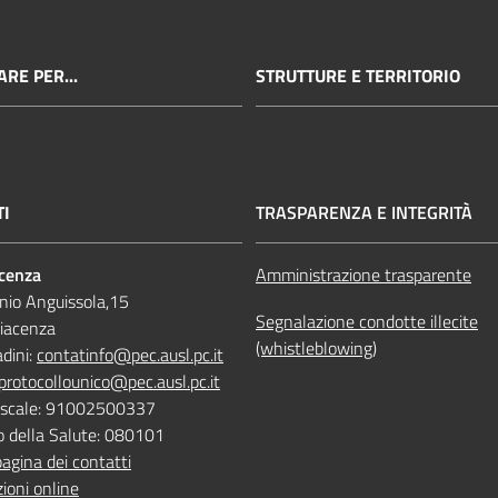
RE PER...
STRUTTURE E TERRITORIO
TI
TRASPARENZA E INTEGRITÀ
acenza
Amministrazione trasparente
nio Anguissola,15
Segnalazione condotte illecite
iacenza
(whistleblowing)
adini:
contatinfo@pec.ausl.pc.it
protocollounico@pec.ausl.pc.it
Fiscale: 91002500337
o della Salute: 080101
pagina dei contatti
ioni online