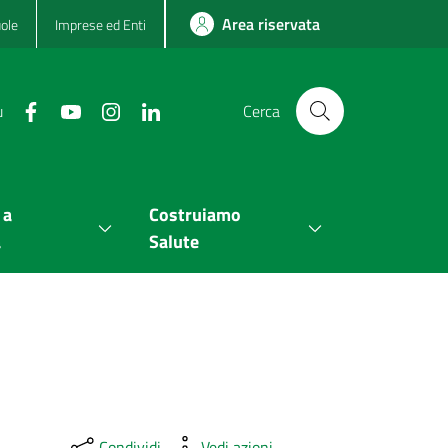
Area riservata
ole
Imprese ed Enti
u
Cerca
 a
Costruiamo
a
Salute
Condividi
Vedi azioni