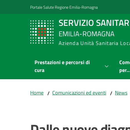
Vai al contenuto
Vai alla navigazione
Vai al footer
Portale Salute Regione Emilia-Romagna
SERVIZIO SANITA
EMILIA-ROMAGNA
Azienda Unità Sanitaria Loc
Prestazioni e percorsi di
Come
cura
per..
Home
Comunicazioni ed eventi
News
/
/
Salta al contenuto
Dalle nuove diagn