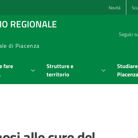
Novità
Scu
RIO REGIONALE
Seguici s
ale di Piacenza
 fare
Strutture e
Studiare
.
territorio
Piacenz
osi alle cure del