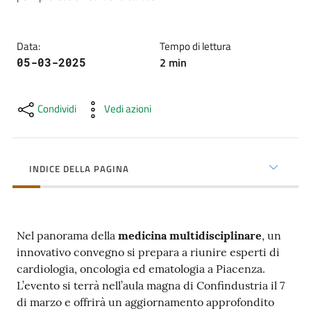
cura
Data
:
Tempo di lettura
Come
2
min
05-03-2025
fare
per...
Condividi
Vedi azioni
Strutture
e
INDICE DELLA PAGINA
territorio
Nel panorama della
medicina multidisciplinare
, un
Studiare
innovativo convegno si prepara a riunire esperti di
a
cardiologia, oncologia ed ematologia a Piacenza.
Piacenza
L’evento si terrà nell’aula magna di Confindustria il 7
di marzo e offrirà un aggiornamento approfondito