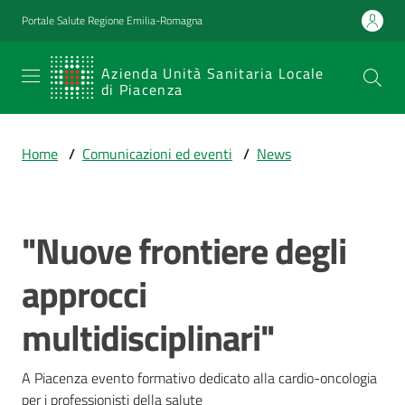
Vai al contenuto
Vai alla navigazione
Vai al footer
Portale Salute Regione Emilia-Romagna
SERVIZIO
Azienda Unità Sanitaria Locale
di Piacenza
SANITARIO
REGIONALE
Home
/
Comunicazioni ed eventi
/
News
Emilia-
Romagna
Azienda Unità
Sanitaria Locale
"Nuove frontiere degli
Salta al contenuto
di Piacenza
approcci
multidisciplinari"
Prestazioni
e
percorsi
A Piacenza evento formativo dedicato alla cardio-oncologia 
di
per i professionisti della salute 