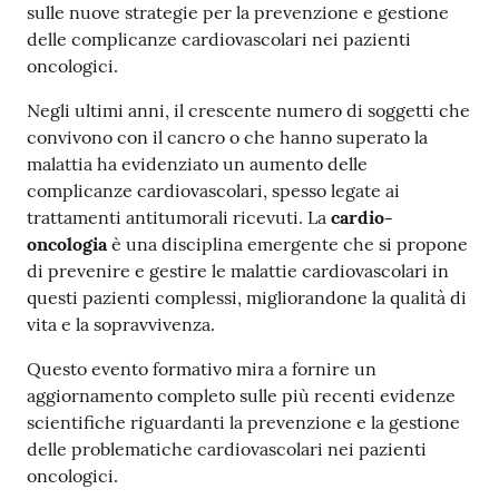
sulle nuove strategie per la prevenzione e gestione
Costruiamo
delle complicanze cardiovascolari nei pazienti
Salute
oncologici.
Negli ultimi anni, il crescente numero di soggetti che
convivono con il cancro o che hanno superato la
malattia ha evidenziato un aumento delle
complicanze cardiovascolari, spesso legate ai
Novità
trattamenti antitumorali ricevuti. La
cardio-
oncologia
è una disciplina emergente che si propone
Scuole
di prevenire e gestire le malattie cardiovascolari in
questi pazienti complessi, migliorandone la qualità di
Imprese
vita e la sopravvivenza.
ed Enti
Questo evento formativo mira a fornire un
aggiornamento completo sulle più recenti evidenze
scientifiche riguardanti la prevenzione e la gestione
Seguici
delle problematiche cardiovascolari nei pazienti
su
oncologici.