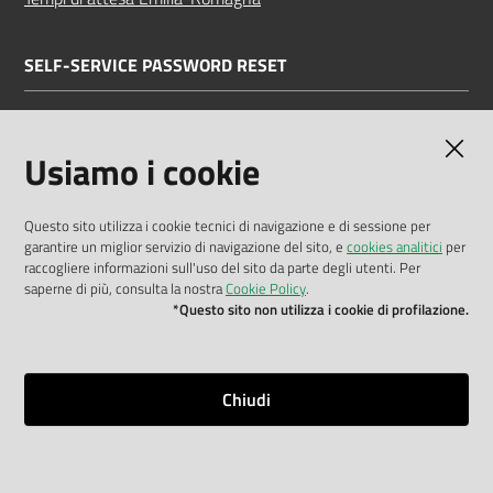
SELF-SERVICE PASSWORD RESET
Link all'APP
Documentazione
Usiamo i cookie
Questo sito utilizza i cookie tecnici di navigazione e di sessione per
garantire un miglior servizio di navigazione del sito, e
cookies analitici
per
Dichiarazione di accessibilità
raccogliere informazioni sull'uso del sito da parte degli utenti. Per
saperne di più, consulta la nostra
Cookie Policy
.
Privacy policy
*Questo sito non utilizza i cookie di profilazione.
Cookie policy
Note legali
Chiudi
Mappa del sito
Impostazioni cookie