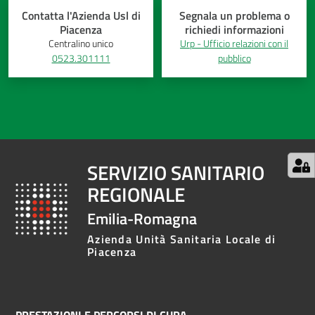
Contatta l'Azienda Usl di
Segnala un problema o
Piacenza
richiedi informazioni
Centralino unico
Urp - Ufficio relazioni con il
0523.301111
pubblico
SERVIZIO SANITARIO
REGIONALE
Emilia-Romagna
Azienda Unità Sanitaria Locale di
Piacenza
PRESTAZIONI E PERCORSI DI CURA