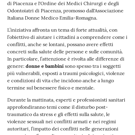
di Piacenza e l'Ordine dei Medici Chirurgi e degli
Costruiamo
Odontoiatri di Piacenza, promosso dall'Associazione
Salute
Italiana Donne Medico Emilia-Romagna.
L’iniziativa affronta un tema di forte attualità, con
l’obiettivo di aiutare i cittadini a comprendere come i
conflitti, anche se lontani, possano avere effetti
concreti sulla salute delle persone e sulle comunità.
Novità
In particolare, l’attenzione è rivolta alle differenze di
genere:
donne e bambini
sono spesso tra i soggetti
Scuole
più vulnerabili, esposti a traumi psicologici, violenze
e condizioni di vita che incidono anche a lungo
Imprese
termine sul benessere fisico e mentale.
ed Enti
Durante la mattinata, esperti e professionisti sanitari
approfondiranno temi come il disturbo post-
traumatico da stress e gli effetti sulla salute, le
Seguici
violenze sessuali nei conflitti armati e nei regimi
su
autoritari, l’impatto dei conflitti nelle generazioni