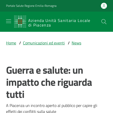
Vai al contenuto
Vai alla navigazione
Vai al footer
Portale Salute Regione Emilia-Romagna
SERVIZIO
Azienda Unità Sanitaria Locale
di Piacenza
SANITARIO
REGIONALE
Home
/
Comunicazioni ed eventi
/
News
Emilia-
Romagna
Azienda Unità
Sanitaria Locale
Guerra e salute: un
Salta al contenuto
di Piacenza
impatto che riguarda
tutti
Prestazioni
e
percorsi
A Piacenza un incontro aperto al pubblico per capire gli 
di
effetti dei conflitti sulla salute