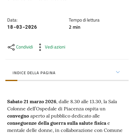
cura
Data
:
Tempo di lettura
Come
2
min
18-03-2026
fare
per...
Condividi
Vedi azioni
Strutture
e
INDICE DELLA PAGINA
territorio
Sabato 21 marzo 2026
, dalle 8.30 alle 13.30, la Sala
Studiare
Colonne dell’Ospedale di Piacenza ospita un
a
convegno
aperto al pubblico dedicato alle
Piacenza
conseguenze della guerra sulla salute fisica
e
mentale delle donne, in collaborazione con Comune