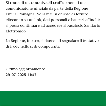
Si tratta di un
tentativo di truffa
e non di una
Costruiamo
comunicazione ufficiale da parte della Regione
Salute
Emilia-Romagna. Nella mail si chiede di fornire,
cliccando su un link, dati personali e bancari affinché
si possa continuare ad accedere al Fascicolo Sanitario
Elettronico.
La Regione, inoltre, si riserva di segnalare il tentativo
Novità
di frode nelle sedi competenti.
Scuole
Imprese
Ultimo aggiornamento
ed Enti
29-07-2025 11:47
Seguici
su