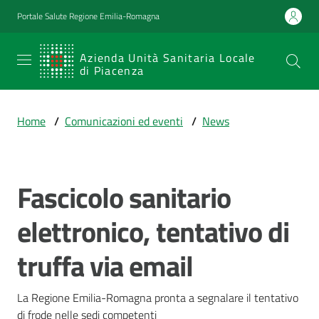
Vai al contenuto
Vai alla navigazione
Vai al footer
Portale Salute Regione Emilia-Romagna
SERVIZIO
Azienda Unità Sanitaria Locale
di Piacenza
SANITARIO
REGIONALE
Home
/
Comunicazioni ed eventi
/
News
Emilia-
Romagna
Azienda Unità
Sanitaria Locale
Fascicolo sanitario
Salta al contenuto
di Piacenza
elettronico, tentativo di
truffa via email
Prestazioni
e
percorsi
La Regione Emilia-Romagna pronta a segnalare il tentativo 
di
di frode nelle sedi competenti