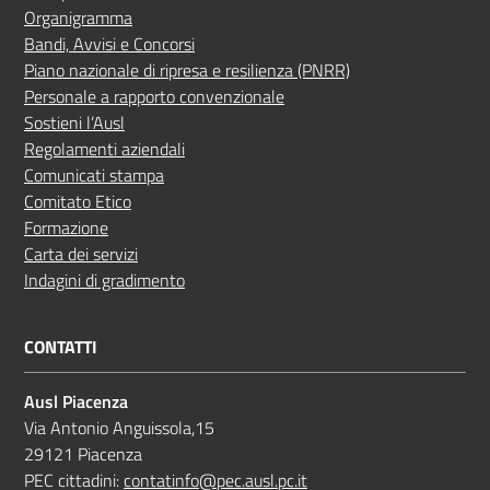
Organigramma
Bandi, Avvisi e Concorsi
Piano nazionale di ripresa e resilienza (PNRR)
Personale a rapporto convenzionale
Sostieni l’Ausl
Regolamenti aziendali
Comunicati stampa
Comitato Etico
Formazione
Carta dei servizi
Indagini di gradimento
CONTATTI
Ausl Piacenza
Via Antonio Anguissola,15
29121 Piacenza
PEC cittadini:
contatinfo@pec.ausl.pc.it