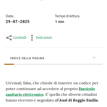
cura
Data
:
Tempo di lettura
Come
1
min
29-07-2025
fare
per...
Condividi
Vedi azioni
Strutture
e
INDICE DELLA PAGINA
territorio
Studiare
Un’email, falsa, che chiede di inserire un codice per
a
poter continuare ad accedere al proprio
Fascicolo
Piacenza
sanitario elettronico
. E’ quella che diversi cittadini
hanno ricevuto e segnalato all’
Ausl di Reggio Emilia
.