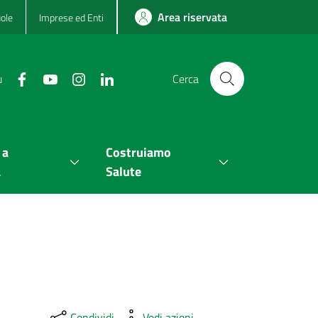
Area riservata
ole
Imprese ed Enti
u
Cerca
 a
Costruiamo
a
Salute
Condividi
Vedi azioni