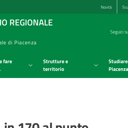
Novità
Scu
RIO REGIONALE
Seguici s
ale di Piacenza
 fare
Strutture e
Studiare
.
territorio
Piacenz
, in 170 al punto