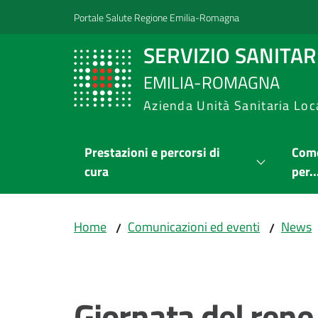
Vai al contenuto
Vai alla navigazione
Vai al footer
Portale Salute Regione Emilia-Romagna
SERVIZIO SANITA
EMILIA-ROMAGNA
Azienda Unità Sanitaria Loc
Prestazioni e percorsi di
Come
cura
per..
Home
Comunicazioni ed eventi
News
/
/
Salta al contenuto
Giornata del rene