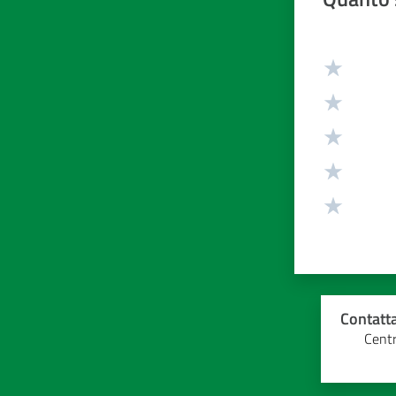
Valuta da 1 
Contatta
Centr