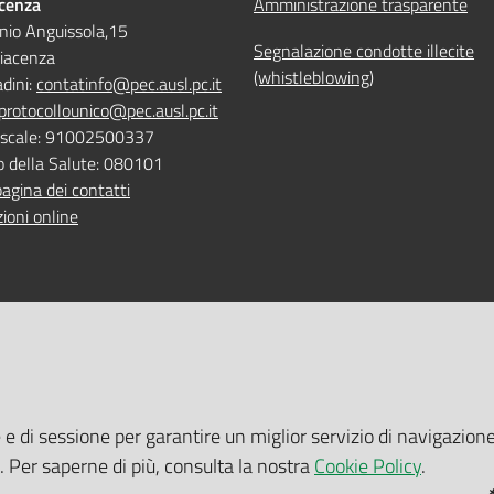
acenza
Amministrazione trasparente
nio Anguissola,15
Segnalazione condotte illecite
iacenza
(whistleblowing)
adini:
contatinfo@pec.ausl.pc.it
protocollounico@pec.ausl.pc.it
Fiscale: 91002500337
o della Salute: 080101
pagina dei contatti
ioni online
 ONLINE
TEMPI DI ATTESA EMILIA-RO
e e di sessione per garantire un miglior servizio di navigazione
 servizi online
Tempi di attesa Emilia-Romagna
i. Per saperne di più, consulta la nostra
Cookie Policy
.
tuito nelle sedi