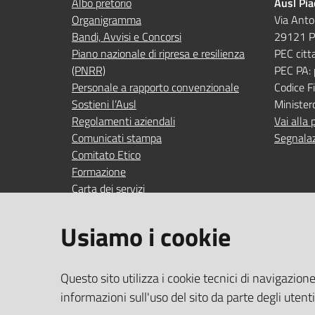
Albo pretorio
Ausl Pi
Organigramma
Via Anto
Bandi, Avvisi e Concorsi
29121 P
Piano nazionale di ripresa e resilienza
PEC citt
(PNRR)
PEC PA:
Personale a rapporto convenzionale
Codice 
Sostieni l’Ausl
Minister
Regolamenti aziendali
Vai alla 
Comunicati stampa
Segnalaz
Comitato Etico
Formazione
Carta dei servizi
Indagini di gradimento
Usiamo i cookie
SEGUICI SU
SERVIZI
Questo sito utilizza i cookie tecnici di navigazion
Accedi ai
facebook
YouTube
Instagram
Linkedin
informazioni sull'uso del sito da parte degli utent
Wi‑Fi gra