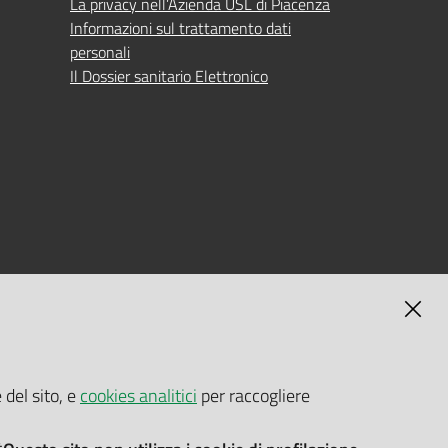
La privacy nell’Azienda USL di Piacenza
Informazioni sul trattamento dati
personali
Il Dossier sanitario Elettronico
MAGNA
SELF-SERVICE PASSWORD RESET
 del sito, e
cookies analitici
per raccogliere
Link all'APP
Documentazione