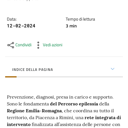
cura
Data
:
Tempo di lettura
Come
3
min
12-02-2024
fare
per...
Condividi
Vedi azioni
Strutture
e
INDICE DELLA PAGINA
territorio
Prevenzione, diagnosi, presa in carico e supporto.
Studiare
Sono le fondamenta
del Percorso epilessia
della
a
Regione Emilia-Romagna
, che coordina su tutto il
Piacenza
territorio, da Piacenza a Rimini, una
rete integrata di
intervento
finalizzata all’assistenza delle persone con