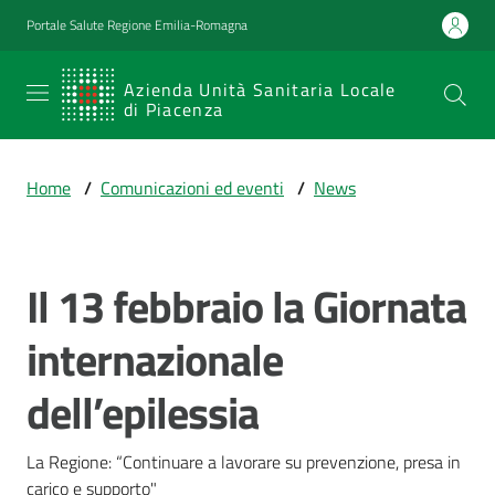
Vai al contenuto
Vai alla navigazione
Vai al footer
Portale Salute Regione Emilia-Romagna
SERVIZIO
Azienda Unità Sanitaria Locale
di Piacenza
SANITARIO
REGIONALE
Home
/
Comunicazioni ed eventi
/
News
Emilia-
Romagna
Azienda Unità
Sanitaria Locale
Il 13 febbraio la Giornata
Salta al contenuto
di Piacenza
internazionale
dell’epilessia
Prestazioni
e
percorsi
La Regione: “Continuare a lavorare su prevenzione, presa in 
di
carico e supporto"