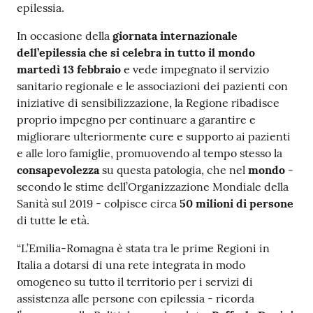
epilessia.
Costruiamo
Salute
In occasione della
giornata internazionale
dell’epilessia che si celebra in tutto il mondo
martedì 13 febbraio
e vede impegnato il servizio
sanitario regionale e le associazioni dei pazienti con
iniziative di sensibilizzazione, la Regione ribadisce
proprio impegno per continuare a garantire e
Novità
migliorare ulteriormente cure e supporto ai pazienti
e alle loro famiglie, promuovendo al tempo stesso la
Scuole
consapevolezza
su questa patologia, che nel
mondo
-
secondo le stime dell’Organizzazione Mondiale della
Imprese
Sanità sul 2019 - colpisce circa
50 milioni di persone
ed Enti
di tutte le età.
“L’Emilia-Romagna è stata tra le prime Regioni in
Italia a dotarsi di una rete integrata in modo
Seguici
omogeneo su tutto il territorio per i servizi di
su
assistenza alle persone con epilessia - ricorda