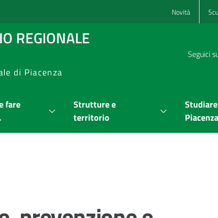
Novità
Scu
RIO REGIONALE
Seguici s
ale di Piacenza
 fare
Strutture e
Studiare
.
territorio
Piacenz
e, prevenzione e