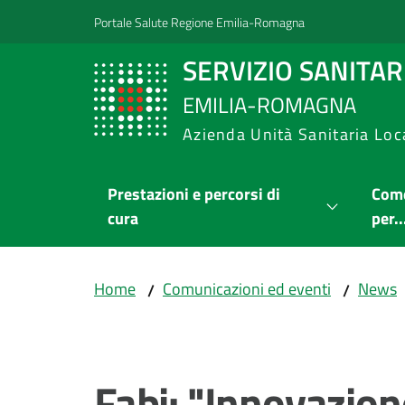
Vai al contenuto
Vai alla navigazione
Vai al footer
Portale Salute Regione Emilia-Romagna
SERVIZIO SANITA
EMILIA-ROMAGNA
Azienda Unità Sanitaria Loc
Prestazioni e percorsi di
Come
cura
per..
Home
Comunicazioni ed eventi
News
/
/
Salta al contenuto
Fabi: "Innovazion