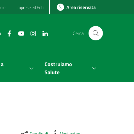
Area riservata
ole
Imprese ed Enti
u
Cerca
 a
Costruiamo
a
Salute
Condividi
Vedi azioni