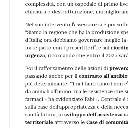
complessità, con un ospedale di primo live
chiusura o destrutturazione, ma migliorame
Nel suo intervento l’assessore si è poi sof
“Siamo la regione che ha la produzione spec
d’Italia; ora dobbiamo governare meglio la
forte patto con i prescrittori”, e sul
riordi
urgenza
, ricordando che entro il 2025 sarà 
Poi il rafforzamento delle azioni di
preven
passando anche per il
contrasto all’antibi
più determinante: “Tra i tanti timori non c’è
da animali all’uomo, ma le resistenze che s
farmaci
-
ha evidenziato Fabi -. Centrale è il
sulla base dell’appropriatezza e della neces
sanità futura, lo
sviluppo dell’assistenza sa
territoriale
attraverso le
Case di comunit