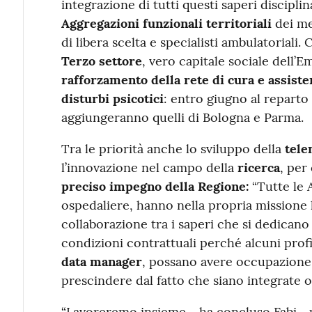
integrazione di tutti questi saperi disciplin
Aggregazioni funzionali territoriali
dei me
di libera scelta e specialisti ambulatoriali. 
Terzo settore
, vero capitale sociale dell’
rafforzamento della rete di cura e assiste
disturbi psicotici
: entro giugno al reparto
aggiungeranno quelli di Bologna e Parma.
Tra le priorità anche lo sviluppo della
tele
l’innovazione nel campo della
ricerca
, per
preciso impegno della Regione:
“Tutte le 
ospedaliere, hanno nella propria missione 
collaborazione tra i saperi che si dedicano
condizioni contrattuali perché alcuni profil
data manager
, possano avere occupazione a
prescindere dal fatto che siano integrate 
“Lavoreremo insieme - ha concluso Fabi-. pe