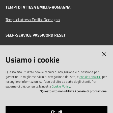
TEMPI DI ATTESA EMILIA-ROMAGNA
Tempi di attesa Emilia-Romagna
SELF-SERVICE PASSWORD RESET
Link all'APP
Documentazione
Usiamo i cookie
Questo sito utilizza i cookie tecnici di navigazione e di sessione per
garantire un miglior servizio di navigazione del sito, e
cookies analitici
per
Dichiarazione di accessibilità
raccogliere informazioni sull'uso del sito da parte degli utenti. Per
saperne di più, consulta la nostra
Cookie Policy
.
Privacy policy
*Questo sito non utilizza i cookie di profilazione.
Cookie policy
Note legali
Chiudi