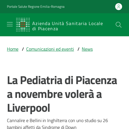
Vai al contenuto
Vai alla navigazione
Vai al footer
Portale Salute Regione Emilia-Romagna
SERVIZIO
Azienda Unità Sanitaria Locale
di Piacenza
SANITARIO
REGIONALE
Home
/
Comunicazioni ed eventi
/
News
Emilia-
Romagna
Azienda Unità
Sanitaria Locale
La Pediatria di Piacenza
Salta al contenuto
di Piacenza
a novembre volerà a
Liverpool
Prestazioni
e
percorsi
Cannalire e Bellini in Inghilterra con uno studio su 26 
di
bambini affetti da Sindrome di Down