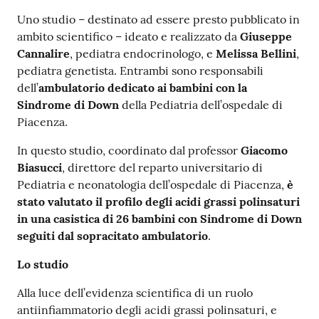
Costruiamo
Uno studio – destinato ad essere presto pubblicato in
Salute
ambito scientifico – ideato e realizzato da
Giuseppe
Cannalire
, pediatra endocrinologo, e
Melissa Bellini
,
pediatra genetista. Entrambi sono responsabili
dell’
ambulatorio dedicato ai bambini con la
Sindrome di Down
della Pediatria dell’ospedale di
Piacenza.
Novità
In questo studio, coordinato dal professor
Giacomo
Scuole
Biasucci
, direttore del reparto universitario di
Pediatria e neonatologia dell’ospedale di Piacenza,
è
Imprese
stato valutato il profilo degli acidi grassi polinsaturi
ed Enti
in una casistica di 26 bambini con Sindrome di Down
seguiti dal sopracitato ambulatorio
.
Lo studio
Seguici
su
Alla luce dell’evidenza scientifica di un ruolo
antiinfiammatorio degli acidi grassi polinsaturi, e