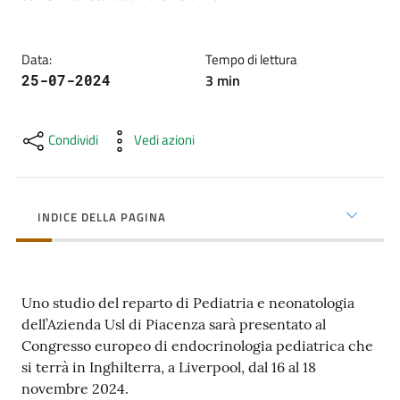
cura
Data
:
Tempo di lettura
Come
3
min
25-07-2024
fare
per...
Condividi
Vedi azioni
Strutture
e
INDICE DELLA PAGINA
territorio
Uno studio del reparto di Pediatria e neonatologia
Studiare
dell’Azienda Usl di Piacenza sarà presentato al
a
Congresso europeo di endocrinologia pediatrica che
Piacenza
si terrà in Inghilterra, a Liverpool, dal 16 al 18
novembre 2024.