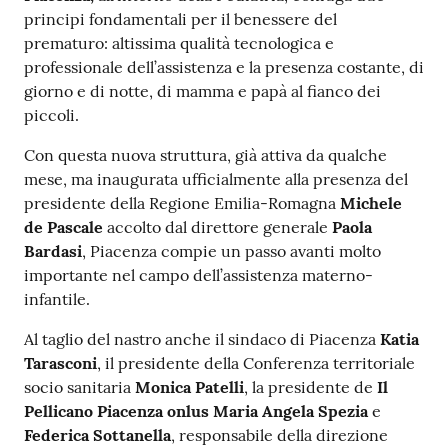
principi fondamentali per il benessere del
Costruiamo
prematuro: altissima qualità tecnologica e
Salute
professionale dell’assistenza e la presenza costante, di
giorno e di notte, di mamma e papà al fianco dei
piccoli.
Con questa nuova struttura, già attiva da qualche
Novità
mese, ma inaugurata ufficialmente alla presenza del
presidente della Regione Emilia-Romagna
Michele
Scuole
de Pascale
accolto dal direttore generale
Paola
Bardasi
, Piacenza compie un passo avanti molto
Imprese
importante nel campo dell’assistenza materno-
ed Enti
infantile.
Al taglio del nastro anche il sindaco di Piacenza
Katia
Tarasconi
, il presidente della Conferenza territoriale
Seguici
socio sanitaria
Monica Patelli
, la presidente de
Il
su
Pellicano Piacenza onlus
Maria Angela Spezia
e
Federica Sottanella
, responsabile della direzione