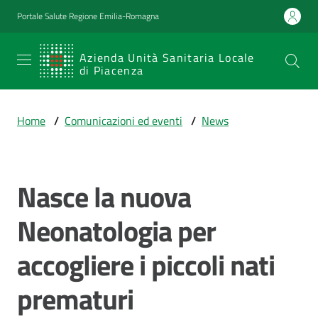
Vai al contenuto
Vai alla navigazione
Vai al footer
Portale Salute Regione Emilia-Romagna
SERVIZIO
Azienda Unità Sanitaria Locale
di Piacenza
SANITARIO
REGIONALE
Home
/
Comunicazioni ed eventi
/
News
Emilia-
Romagna
Azienda Unità
Sanitaria Locale
Nasce la nuova
Salta al contenuto
di Piacenza
Neonatologia per
accogliere i piccoli nati
Prestazioni
e
prematuri
percorsi
di