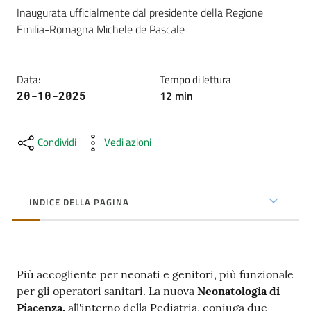
cura
Inaugurata ufficialmente dal presidente della Regione 
Emilia-Romagna Michele de Pascale
Come
fare
Data
:
Tempo di lettura
per...
12
min
20-10-2025
Condividi
Vedi azioni
Strutture
e
territorio
INDICE DELLA PAGINA
Studiare
a
Piacenza
Più accogliente per neonati e genitori, più funzionale
per gli operatori sanitari. La nuova
Neonatologia di
Piacenza,
all'interno della Pediatria, coniuga due