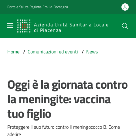
Vai al contenuto
Vai alla navigazione
Vai al footer
Portale Salute Regione Emilia-Romagna
SERVIZIO
Azienda Unità Sanitaria Locale
di Piacenza
SANITARIO
REGIONALE
Home
/
Comunicazioni ed eventi
/
News
Emilia-
Romagna
Azienda Unità
Sanitaria Locale
Oggi è la giornata contro
Salta al contenuto
di Piacenza
la meningite: vaccina
tuo figlio
Prestazioni
e
percorsi
Proteggere il suo futuro contro il meningococco B. Come 
di
aderire