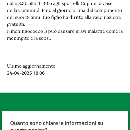
dalle 8.30 alle 16.30 o agli sportelli Cup nelle Case
Costruiamo
della Comunità. Fino al giorno prima del compimento
Salute
dei suoi 18 anni, tuo figlio ha diritto alla vaccinazione
gratuita.
Il meningococco B può causare gravi malattie come la
meningite e la sepsi.
Novità
Scuole
Ultimo aggiornamento
24-04-2025 18:06
Imprese
ed Enti
Seguici
su
Quanto sono chiare le informazioni su
questa pagina?