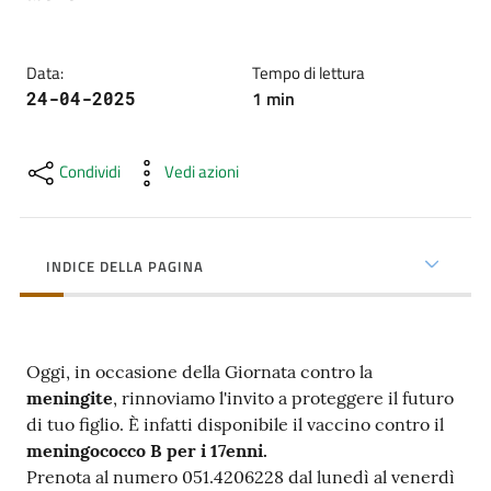
cura
Data
:
Tempo di lettura
Come
1
min
24-04-2025
fare
per...
Condividi
Vedi azioni
Strutture
e
INDICE DELLA PAGINA
territorio
Oggi, in occasione della Giornata contro la
Studiare
meningite
, rinnoviamo l'invito a proteggere il futuro
a
di tuo figlio. È infatti disponibile il vaccino contro il
Piacenza
meningococco B per i 17enni.
Prenota al numero 051.4206228 dal lunedì al venerdì