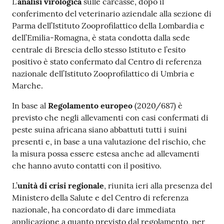
L’
analisi virologica
sulle carcasse, dopo il
Costruiamo
conferimento del veterinario aziendale alla sezione di
Salute
Parma dell’Istituto Zooprofilattico della Lombardia e
dell’Emilia-Romagna, è stata condotta dalla sede
centrale di Brescia dello stesso Istituto e l’esito
positivo è stato confermato dal Centro di referenza
nazionale dell’Istituto Zooprofilattico di Umbria e
Marche.
Novità
In base al
Regolamento europeo
(2020/687) è
Scuole
previsto che negli allevamenti con casi confermati di
peste suina africana siano abbattuti tutti i suini
Imprese
presenti e, in base a una valutazione del rischio, che
ed Enti
la misura possa essere estesa anche ad allevamenti
che hanno avuto contatti con il positivo.
L’
unità di crisi regionale
, riunita ieri alla presenza del
Seguici
Ministero della Salute e del Centro di referenza
su
nazionale, ha concordato di dare immediata
applicazione a quanto previsto dal regolamento, per