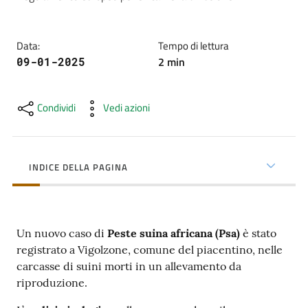
cura
Data
:
Tempo di lettura
Come
2
min
09-01-2025
fare
per...
Condividi
Vedi azioni
Strutture
e
INDICE DELLA PAGINA
territorio
Un nuovo caso di
Peste suina africana (Psa)
è stato
Studiare
registrato a Vigolzone, comune del piacentino, nelle
a
carcasse di suini morti in un allevamento da
Piacenza
riproduzione.