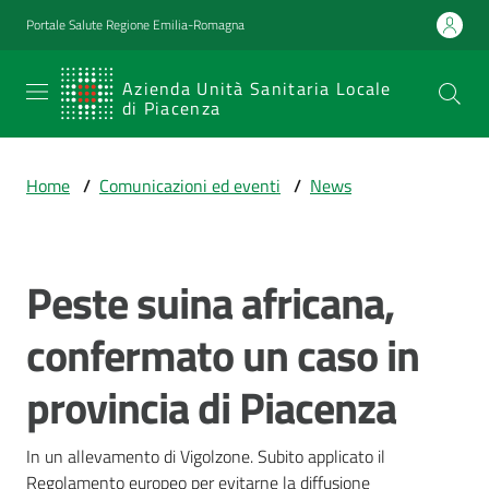
Vai al contenuto
Vai alla navigazione
Vai al footer
Portale Salute Regione Emilia-Romagna
SERVIZIO
Azienda Unità Sanitaria Locale
di Piacenza
SANITARIO
REGIONALE
Home
/
Comunicazioni ed eventi
/
News
Emilia-
Romagna
Azienda Unità
Sanitaria Locale
Peste suina africana,
Salta al contenuto
di Piacenza
confermato un caso in
provincia di Piacenza
Prestazioni
e
percorsi
In un allevamento di Vigolzone. Subito applicato il 
di
Regolamento europeo per evitarne la diffusione