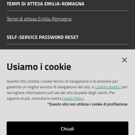
TEMPI DI ATTESA EMILIA-ROMAGNA
Tempi di attesa Emilia-Romagna
SELF-SERVICE PASSWORD RESET
Link all'APP
Documentazione
Usiamo i cookie
Questo sito utilizza i cookie tecnici di navigazione e di sessione per
garantire un miglior servizio di navigazione del sito, e
cookies analitici
per
Dichiarazione di accessibilità
raccogliere informazioni sull'uso del sito da parte degli utenti. Per
saperne di più, consulta la nostra
Cookie Policy
.
Privacy policy
*Questo sito non utilizza i cookie di profilazione.
Cookie policy
Note legali
Chiudi