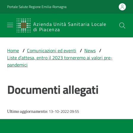
Vai al contenuto
Vai alla navigazione
Vai al footer
Portale Salute Regione Emilia-Romagna
SERVIZIO
Azienda Unità Sanitaria Locale
di Piacenza
SANITARIO
REGIONALE
Home
/
Comunicazioni ed eventi
/
News
/
Emilia-
Liste d’attesa, entro il 2023 torneremo ai valori pre-
Romagna
pandemici
Azienda Unità
Sanitaria Locale
di Piacenza
Documenti allegati
Prestazioni
13-10-2022 09:55
Ultimo aggiornamento
:
e
percorsi
di