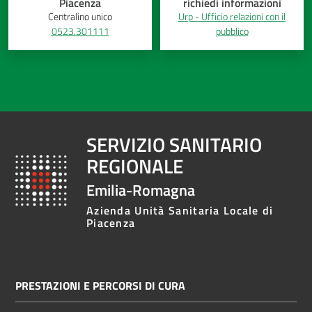
Piacenza
richiedi informazioni
Costruiamo
Centralino unico
Urp - Ufficio relazioni con il
0523.301111
pubblico
Salute
Novità
SERVIZIO SANITARIO
Scuole
REGIONALE
Emilia-Romagna
Imprese
ed Enti
Azienda Unità Sanitaria Locale di
Piacenza
Seguici
su
PRESTAZIONI E PERCORSI DI CURA