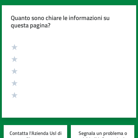
cura
Quanto sono chiare le informazioni su
questa pagina?
Come
fare
per...
Valuta da 1 a 5 stelle
Strutture
e
territorio
Studiare
a
Piacenza
Contatta l'Azienda Usl di
Segnala un problema o