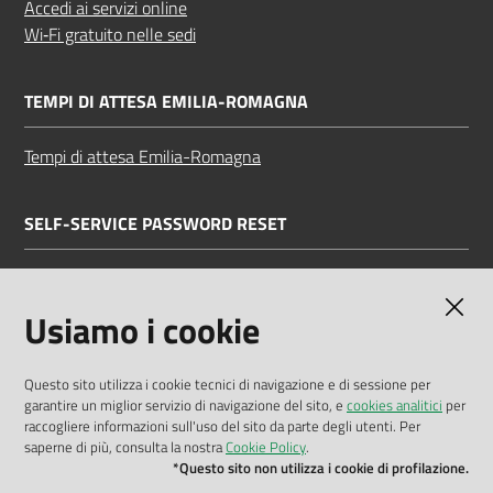
Accedi ai servizi online
Wi‑Fi gratuito nelle sedi
TEMPI DI ATTESA EMILIA-ROMAGNA
Tempi di attesa Emilia-Romagna
SELF-SERVICE PASSWORD RESET
Link all'APP
Documentazione
Usiamo i cookie
Questo sito utilizza i cookie tecnici di navigazione e di sessione per
garantire un miglior servizio di navigazione del sito, e
cookies analitici
per
Dichiarazione di accessibilità
raccogliere informazioni sull'uso del sito da parte degli utenti. Per
saperne di più, consulta la nostra
Cookie Policy
.
Privacy policy
*Questo sito non utilizza i cookie di profilazione.