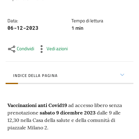
cura
Data
:
Tempo di lettura
Come
1
min
06-12-2023
fare
per...
Condividi
Vedi azioni
Strutture
e
INDICE DELLA PAGINA
territorio
Vaccinazioni anti Covid19
ad accesso libero senza
Studiare
prenotazione
sabato 9 dicembre 2023
dalle 9 alle
a
12,30 nella Casa della salute e della comunità di
Piacenza
piazzale Milano 2.