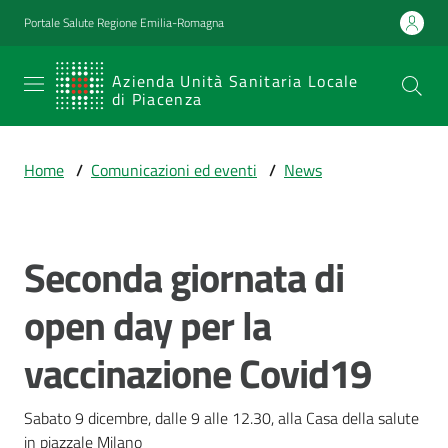
Vai al contenuto
Vai alla navigazione
Vai al footer
Portale Salute Regione Emilia-Romagna
SERVIZIO
Azienda Unità Sanitaria Locale
di Piacenza
SANITARIO
REGIONALE
Home
/
Comunicazioni ed eventi
/
News
Emilia-
Romagna
Azienda Unità
Sanitaria Locale
Seconda giornata di
Salta al contenuto
di Piacenza
open day per la
vaccinazione Covid19
Prestazioni
e
percorsi
Sabato 9 dicembre, dalle 9 alle 12.30, alla Casa della salute 
di
in piazzale Milano