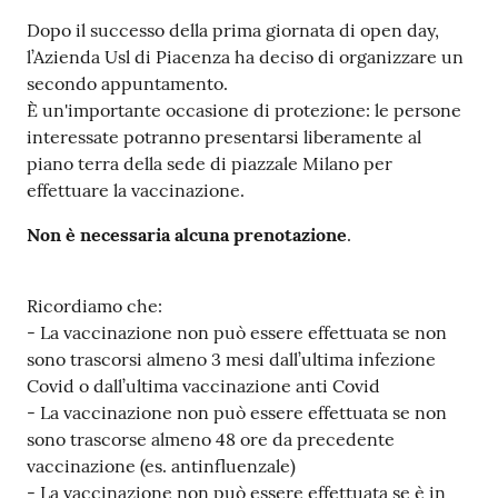
Costruiamo
Dopo il successo della prima giornata di open day,
Salute
l’Azienda Usl di Piacenza ha deciso di organizzare un
secondo appuntamento.
È un'importante occasione di protezione: le persone
interessate potranno presentarsi liberamente al
piano terra della sede di piazzale Milano per
effettuare la vaccinazione.
Novità
Non è necessaria alcuna prenotazione
.
Scuole
Imprese
Ricordiamo che:
ed Enti
- La vaccinazione non può essere effettuata se non
sono trascorsi almeno 3 mesi dall’ultima infezione
Covid o dall’ultima vaccinazione anti Covid
- La vaccinazione non può essere effettuata se non
Seguici
sono trascorse almeno 48 ore da precedente
su
vaccinazione (es. antinfluenzale)
- La vaccinazione non può essere effettuata se è in