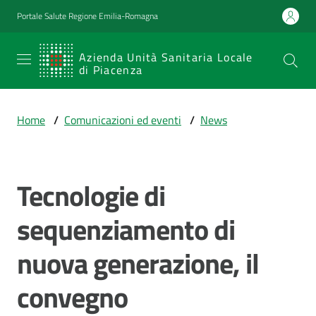
Vai al contenuto
Vai alla navigazione
Vai al footer
Portale Salute Regione Emilia-Romagna
SERVIZIO
Azienda Unità Sanitaria Locale
di Piacenza
SANITARIO
REGIONALE
Home
/
Comunicazioni ed eventi
/
News
Emilia-
Romagna
Azienda Unità
Sanitaria Locale
Tecnologie di
Salta al contenuto
di Piacenza
sequenziamento di
nuova generazione, il
Prestazioni
e
convegno
percorsi
di