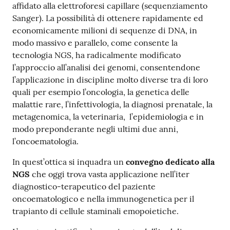
affidato alla elettroforesi capillare (sequenziamento
Costruiamo
Sanger). La possibilità di ottenere rapidamente ed
Salute
economicamente milioni di sequenze di DNA, in
modo massivo e parallelo, come consente la
tecnologia NGS, ha radicalmente modificato
l’approccio all’analisi dei genomi, consentendone
l’applicazione in discipline molto diverse tra di loro
Novità
quali per esempio l’oncologia, la genetica delle
malattie rare, l’infettivologia, la diagnosi prenatale, la
Scuole
metagenomica, la veterinaria, l’epidemiologia e in
modo preponderante negli ultimi due anni,
Imprese
l’oncoematologia.
ed Enti
In quest’ottica si inquadra un
convegno dedicato alla
NGS
che oggi trova vasta applicazione nell’iter
diagnostico-terapeutico del paziente
Seguici
oncoematologico e nella immunogenetica per il
su
trapianto di cellule staminali emopoietiche.