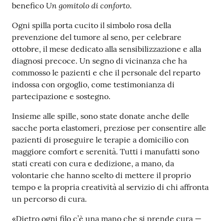
Un gomitolo di conforto
benefico
.
Costruiamo
Salute
Ogni spilla porta cucito il simbolo rosa della
prevenzione del tumore al seno, per celebrare
ottobre, il mese dedicato alla sensibilizzazione e alla
diagnosi precoce. Un segno di vicinanza che ha
commosso le pazienti e che il personale del reparto
indossa con orgoglio, come testimonianza di
Novità
partecipazione e sostegno.
Scuole
Insieme alle spille, sono state donate anche delle
sacche porta elastomeri, preziose per consentire alle
Imprese
pazienti di proseguire le terapie a domicilio con
ed Enti
maggiore comfort e serenità. Tutti i manufatti sono
stati creati con cura e dedizione, a mano, da
volontarie che hanno scelto di mettere il proprio
tempo e la propria creatività al servizio di chi affronta
Seguici
un percorso di cura.
su
«Dietro ogni filo c’è una mano che si prende cura —