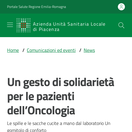
Vai al contenuto
Vai alla navigazione
Vai al footer
Portale Salute Regione Emilia-Romagna
SERVIZIO
Azienda Unità Sanitaria Locale
di Piacenza
SANITARIO
REGIONALE
Home
/
Comunicazioni ed eventi
/
News
Emilia-
Romagna
Azienda Unità
Sanitaria Locale
Un gesto di solidarietà
Salta al contenuto
di Piacenza
per le pazienti
dell’Oncologia
Prestazioni
e
percorsi
Le spille e le sacche cucite a mano dal laboratorio Un 
di
gomitolo di conforto