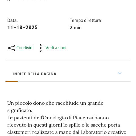
cura
Data
:
Tempo di lettura
Come
2
min
11-10-2025
fare
per...
Condividi
Vedi azioni
Strutture
e
INDICE DELLA PAGINA
territorio
Un piccolo dono che racchiude un grande
Studiare
significato.
a
Le pazienti dell’Oncologia di Piacenza hanno
Piacenza
ricevuto in questi giorni le spille e le sacche porta
elastomeri realizzate a mano dal Laboratorio creativo