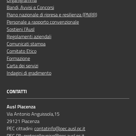
Bandi, Avvisi e Concorsi
Piano nazionale di ripresa e resilienza (PNRR)
Personale a rapporto convenzionale
Sostieni l’Ausl
Regolamenti aziendali
Comunicati stampa
Comitato Etico
Formazione
Carta dei servizi
Indagini di gradimento
CONTATTI
Ausl Piacenza
Via Antonio Anguissola,15
29121 Piacenza
PEC cittadini:
contatinfo@pec.ausl.pc.it
PEC PA:
protocollounico@pec.ausl.pc.it