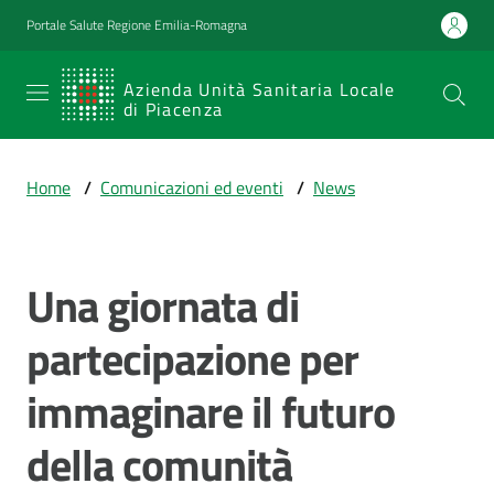
Vai al contenuto
Vai alla navigazione
Vai al footer
Portale Salute Regione Emilia-Romagna
SERVIZIO
Azienda Unità Sanitaria Locale
di Piacenza
SANITARIO
REGIONALE
Home
/
Comunicazioni ed eventi
/
News
Emilia-
Romagna
Azienda Unità
Sanitaria Locale
Una giornata di
Salta al contenuto
di Piacenza
partecipazione per
immaginare il futuro
Prestazioni
e
della comunità
percorsi
di