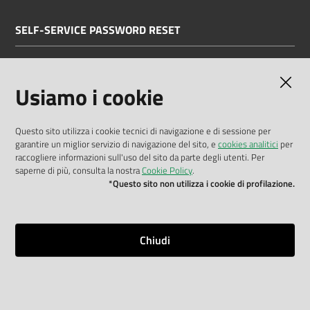
SELF-SERVICE PASSWORD RESET
Link all'APP
Documentazione
Usiamo i cookie
Questo sito utilizza i cookie tecnici di navigazione e di sessione per
garantire un miglior servizio di navigazione del sito, e
cookies analitici
per
Dichiarazione di accessibilità
raccogliere informazioni sull'uso del sito da parte degli utenti. Per
saperne di più, consulta la nostra
Cookie Policy
.
Privacy policy
*Questo sito non utilizza i cookie di profilazione.
Cookie policy
Note legali
Chiudi
Mappa del sito
Impostazioni cookie