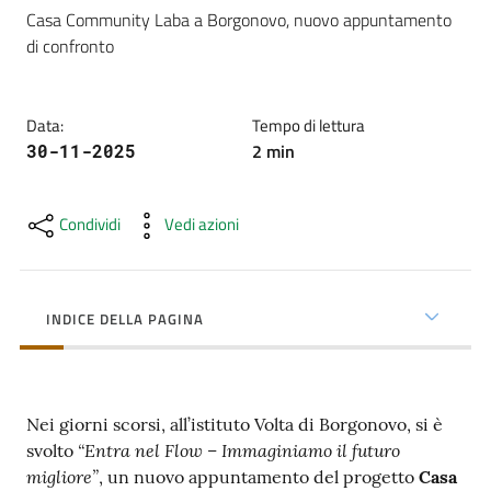
cura
Casa Community Laba a Borgonovo, nuovo appuntamento 
di confronto
Come
fare
Data
:
Tempo di lettura
per...
2
min
30-11-2025
Condividi
Vedi azioni
Strutture
e
territorio
INDICE DELLA PAGINA
Studiare
a
Nei giorni scorsi, all’istituto Volta di Borgonovo, si è
Piacenza
“Entra nel Flow – Immaginiamo il futuro
svolto
migliore”
, un nuovo appuntamento del progetto
Casa