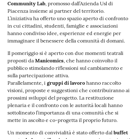
Community Lab
, promosso dall’Azienda Usl di
Costruiamo
Piacenza insieme ai partner del territorio.
Salute
L’iniziativa ha offerto uno spazio aperto di confronto
in cui cittadini, studenti, famiglie e associazioni
hanno condiviso idee, esperienze ed energie per
immaginare il benessere della comunità di domani.
Il pomeriggio si è aperto con due momenti teatrali
Novità
proposti da
Manicomics
, che hanno coinvolto il
pubblico stimolando riflessioni sul cambiamento e
Scuole
sulla partecipazione attiva.
Parallelamente, i
gruppi di lavoro
hanno raccolto
Imprese
visioni, proposte e suggestioni che contribuiranno ai
ed Enti
prossimi sviluppi del progetto. La restituzione
plenaria e il confronto con le autorità locali hanno
sottolineato l’importanza di una comunità che si
Seguici
mette in ascolto e co-progetta il proprio futuro.
su
Un momento di convivialità è stato offerto dal
buffet