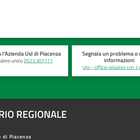
 l'Azienda Usl di Piacenza
Segnala un problema o r
informazioni
alino unico
0523.301111
Urp - Ufficio relazioni con il
ARIO REGIONALE
e di Piacenza