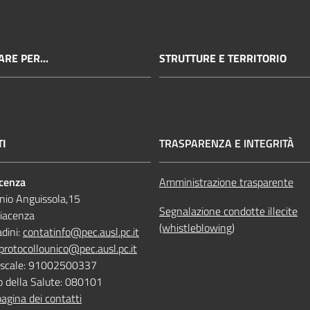
RE PER...
STRUTTURE E TERRITORIO
TI
TRASPARENZA E INTEGRITÀ
acenza
Amministrazione trasparente
nio Anguissola,15
Segnalazione condotte illecite
iacenza
(whistleblowing)
adini:
contatinfo@pec.ausl.pc.it
protocollounico@pec.ausl.pc.it
Fiscale: 91002500337
o della Salute: 080101
pagina dei contatti