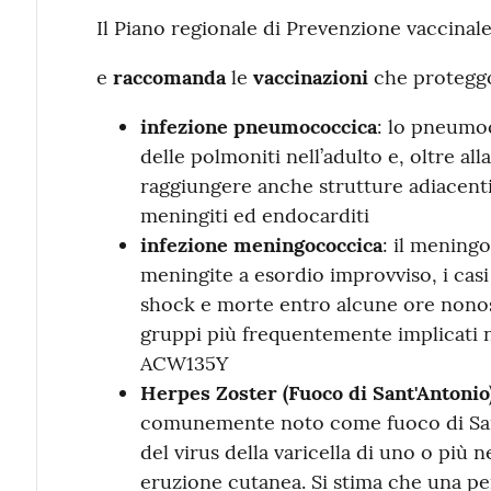
Il Piano regionale di Prevenzione vaccinale
e
raccomanda
le
vaccinazioni
che proteggo
infezione pneumococcica
: lo pneumo
delle polmoniti nell’adulto e, oltre al
raggiungere anche strutture adiacenti
meningiti ed endocarditi
infezione meningococcica
: il menin
meningite a esordio improvviso, i cas
shock e morte entro alcune ore nonost
gruppi più frequentemente implicati 
ACW135Y
Herpes Zoster (Fuoco di Sant'Antonio
comunemente noto come fuoco di Sant'
del virus della varicella di uno o più 
eruzione cutanea. Si stima che una per