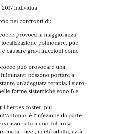
 2017 individua
no nei confronti di:
cocco provoca la maggioranza
la localizzazione polmonare, può
 e causare gravi infezioni come
gococco può provocare una
i fulminanti possono portare a
ante un’adeguata terapia. I siero-
nelle forme sistemiche sono B e
)
: l'herpes zoster, più
Antonio, è l'infezione da parte
nervi associato a una dolorosa
sona su dieci, in età adulta, avrà