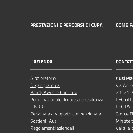
PRESTAZIONI E PERCORSI DI CURA
COME FA
L'AZIENDA
CONTAT
Albo pretorio
Ausl Pi
Organigramma
Via Anto
Bandi, Avvisi e Concorsi
29121 P
Piano nazionale di ripresa e resilienza
PEC citt
(PNRR)
PEC PA:
Personale a rapporto convenzionale
Codice 
Sostieni l’Ausl
Minister
Regolamenti aziendali
Vai alla 