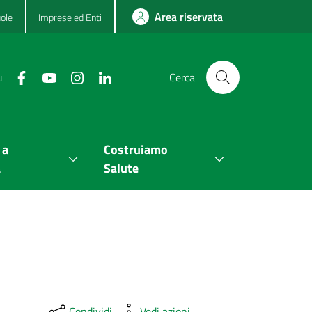
Area riservata
ole
Imprese ed Enti
u
Cerca
 a
Costruiamo
a
Salute
Condividi
Vedi azioni