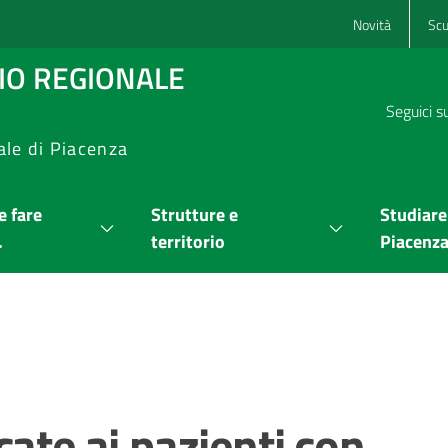
Novità
Scu
RIO REGIONALE
Seguici s
ale di Piacenza
 fare
Strutture e
Studiare
.
territorio
Piacenz
cate ai pazienti con