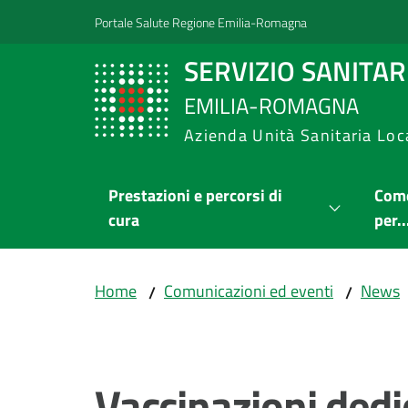
Vai al contenuto
Vai alla navigazione
Vai al footer
Portale Salute Regione Emilia-Romagna
SERVIZIO SANITA
EMILIA-ROMAGNA
Azienda Unità Sanitaria Loc
Prestazioni e percorsi di
Come
cura
per..
Home
Comunicazioni ed eventi
News
/
/
Salta al contenuto
Vaccinazioni dedi