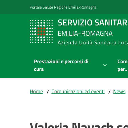
Vai al contenuto
Vai alla navigazione
Vai al footer
Portale Salute Regione Emilia-Romagna
SERVIZIO SANITA
EMILIA-ROMAGNA
Azienda Unità Sanitaria Loc
Prestazioni e percorsi di
Come
cura
per..
Home
Comunicazioni ed eventi
News
/
/
Salta al contenuto
Valeria Navach se