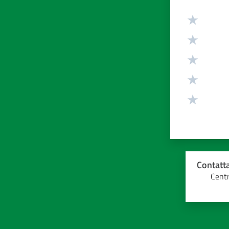
Valuta da 1 
Contatta
Centr