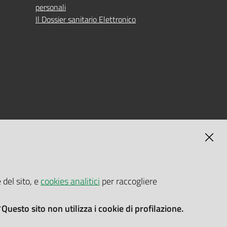
personali
Il Dossier sanitario Elettronico
MAGNA
SELF-SERVICE PASSWORD RESET
 del sito, e
cookies analitici
per raccogliere
Link all'APP
Documentazione
*Questo sito non utilizza i cookie di profilazione.