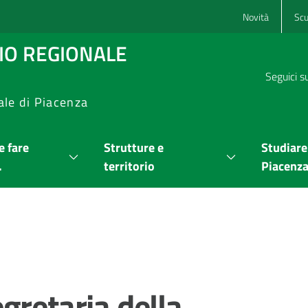
Novità
Scu
RIO REGIONALE
Seguici s
ale di Piacenza
 fare
Strutture e
Studiare
.
territorio
Piacenz
gretaria della