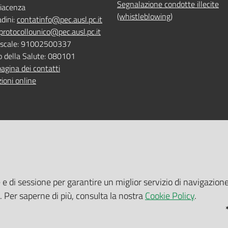
Segnalazione condotte illecite
iacenza
(whistleblowing)
adini:
contatinfo@pec.ausl.pc.it
protocollounico@pec.ausl.pc.it
Fiscale: 91002500337
o della Salute: 080101
pagina dei contatti
ioni online
 ONLINE
TEMPI DI ATTESA EMILIA-RO
e e di sessione per garantire un miglior servizio di navigazione
 servizi online
Tempi di attesa Emilia-Romagna
i. Per saperne di più, consulta la nostra
Cookie Policy
.
tuito nelle sedi