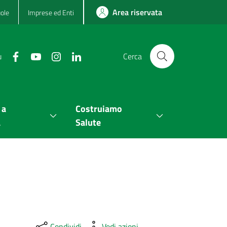
Area riservata
ole
Imprese ed Enti
u
Cerca
 a
Costruiamo
a
Salute
Condividi
Vedi azioni