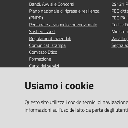
Bandi, Avvisi e Concorsi
29121 P
Piano nazionale di ripresa e resilienza
PEC citt
(PNRR)
PEC PA:
Personale a rapporto convenzionale
Codice 
Sostieni l’Ausl
Minister
Regolamenti aziendali
Vai alla 
Comunicati stampa
Segnalaz
Comitato Etico
Formazione
Carta dei servizi
Indagini di gradimento
Usiamo i cookie
SEGUICI SU
SERVIZI
Questo sito utilizza i cookie tecnici di navigazion
Accedi ai
facebook
YouTube
Instagram
Linkedin
informazioni sull'uso del sito da parte degli utent
Wi‑Fi gra