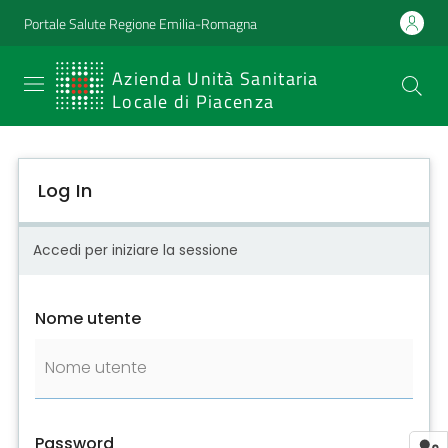
Portale Salute Regione Emilia-Romagna
SERVIZIO
Azienda Unità Sanitaria
Locale di Piacenza
SANITARIO
REGIONALE
Log In
Emilia-
Romagna
Accedi per iniziare la sessione
Azienda Unità
Sanitaria Locale
Nome utente
di Piacenza
Prestazioni
e
Password