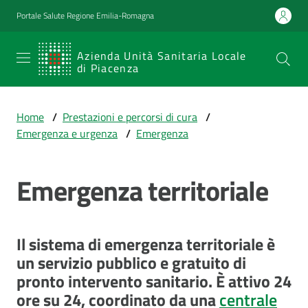
Vai al contenuto
Vai alla navigazione
Vai al footer
Portale Salute Regione Emilia-Romagna
SERVIZIO
Azienda Unità Sanitaria Locale
di Piacenza
SANITARIO
REGIONALE
Home
/
Prestazioni e percorsi di cura
/
Emilia-
Emergenza e urgenza
/
Emergenza
Romagna
Azienda Unità
Sanitaria Locale
Emergenza territoriale
di Piacenza
Il sistema di emergenza territoriale è
Prestazioni
un servizio pubblico e gratuito di
e
pronto intervento sanitario. È attivo 24
percorsi
ore su 24, coordinato da una
centrale
di