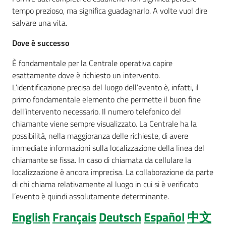
tempo prezioso, ma significa guadagnarlo. A volte vuol dire
Costruiamo
salvare una vita.
Salute
Dove è successo
È fondamentale per la Centrale operativa capire
esattamente dove è richiesto un intervento.
L’identificazione precisa del luogo dell’evento è, infatti, il
Novità
primo fondamentale elemento che permette il buon fine
dell’intervento necessario. Il numero telefonico del
Scuole
chiamante viene sempre visualizzato. La Centrale ha la
possibilità, nella maggioranza delle richieste, di avere
Imprese
immediate informazioni sulla localizzazione della linea del
ed Enti
chiamante se fissa. In caso di chiamata da cellulare la
localizzazione è ancora imprecisa. La collaborazione da parte
di chi chiama relativamente al luogo in cui si è verificato
Seguici
l’evento è quindi assolutamente determinante.
su
English
Français
Deutsch
Español
中文