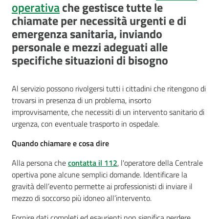
cura
operativa
che gestisce tutte le
chiamate per necessità urgenti e di
emergenza sanitaria, inviando
Come
personale e mezzi adeguati alle
fare
specifiche situazioni di bisogno
per...
Al servizio possono rivolgersi tutti i cittadini che ritengono di
trovarsi in presenza di un problema, insorto
Strutture
improvvisamente, che necessiti di un intervento sanitario di
e
urgenza, con eventuale trasporto in ospedale.
territorio
Quando chiamare e cosa dire
Alla persona che
contatta il 112
, l'operatore della Centrale
Studiare
opertiva pone alcune semplici domande. Identificare la
a
gravità dell’evento permette ai professionisti di inviare il
Piacenza
mezzo di soccorso più idoneo all’intervento.
Fornire dati completi ed esaurienti non significa perdere