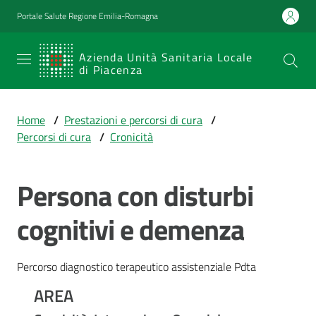
Vai al contenuto
Vai alla navigazione
Vai al footer
Portale Salute Regione Emilia-Romagna
SERVIZIO
Azienda Unità Sanitaria Locale
di Piacenza
SANITARIO
REGIONALE
Home
/
Prestazioni e percorsi di cura
/
Emilia-
Percorsi di cura
/
Cronicità
Romagna
Azienda Unità
Sanitaria Locale
Persona con disturbi
di Piacenza
cognitivi e demenza
Prestazioni
Percorso diagnostico terapeutico assistenziale Pdta
e
percorsi
AREA
di