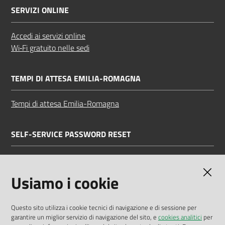
SERVIZI ONLINE
Accedi ai servizi online
Wi‑Fi gratuito nelle sedi
TEMPI DI ATTESA EMILIA-ROMAGNA
Tempi di attesa Emilia-Romagna
SELF-SERVICE PASSWORD RESET
Link all'APP
Documentazione
Usiamo i cookie
Questo sito utilizza i cookie tecnici di navigazione e di sessione per
garantire un miglior servizio di navigazione del sito, e
cookies analitici
per
Dichiarazione di accessibilità