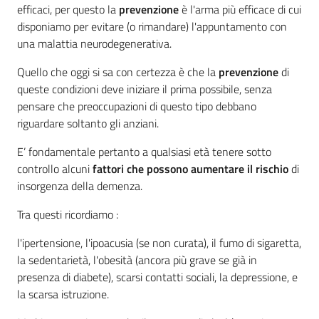
efficaci, per questo la
prevenzione
è l'arma più efficace di cui
Costruiamo
disponiamo per evitare (o rimandare) l'appuntamento con
Salute
una malattia neurodegenerativa.
Quello che oggi si sa con certezza è che la
prevenzione
di
queste condizioni deve iniziare il prima possibile, senza
pensare che preoccupazioni di questo tipo debbano
riguardare soltanto gli anziani.
Novità
E’ fondamentale pertanto a qualsiasi età tenere sotto
Scuole
controllo alcuni
fattori
che possono aumentare il rischio
di
insorgenza della demenza.
Imprese
ed Enti
Tra questi ricordiamo :
l'ipertensione, l'ipoacusia (se non curata), il fumo di sigaretta,
la sedentarietà, l'obesità (ancora più grave se già in
Seguici
presenza di diabete), scarsi contatti sociali, la depressione, e
su
la scarsa istruzione.