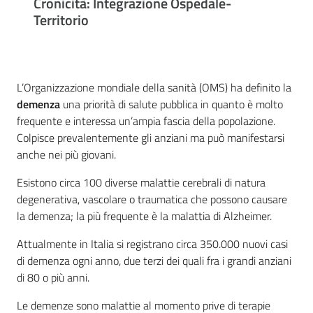
Cronicità: Integrazione Ospedale-
cura
Territorio
Come
fare
L’Organizzazione mondiale della sanità (OMS) ha definito la
per...
demenza
una priorità di salute pubblica in quanto è molto
frequente e interessa un’ampia fascia della popolazione.
Colpisce prevalentemente gli anziani ma può manifestarsi
Strutture
anche nei più giovani.
e
Esistono circa 100 diverse malattie cerebrali di natura
territorio
degenerativa, vascolare o traumatica che possono causare
la demenza; la più frequente è la malattia di Alzheimer.
Studiare
Attualmente in Italia si registrano circa 350.000 nuovi casi
a
di demenza ogni anno, due terzi dei quali fra i grandi anziani
Piacenza
di 80 o più anni.
Le demenze sono malattie al momento prive di terapie