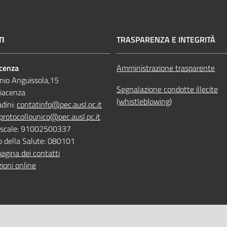
TI
TRASPARENZA E INTEGRITÀ
acenza
Amministrazione trasparente
nio Anguissola,15
Segnalazione condotte illecite
iacenza
(whistleblowing)
adini:
contatinfo@pec.ausl.pc.it
protocollounico@pec.ausl.pc.it
Fiscale: 91002500337
o della Salute: 080101
pagina dei contatti
ioni online