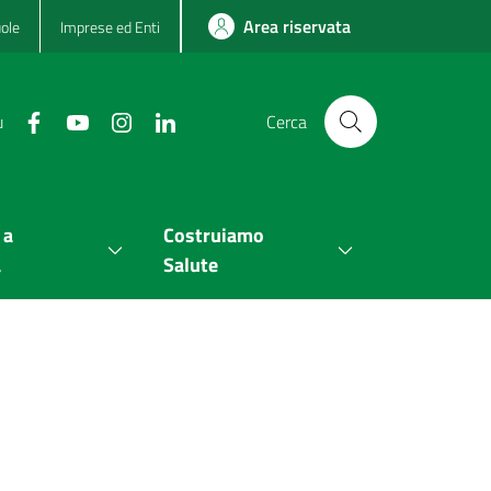
Area riservata
ole
Imprese ed Enti
u
Cerca
 a
Costruiamo
a
Salute