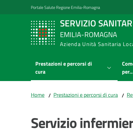
Vai al contenuto
Vai alla navigazione
Vai al footer
Portale Salute Regione Emilia-Romagna
SERVIZIO SANITA
EMILIA-ROMAGNA
Azienda Unità Sanitaria Loc
Prestazioni e percorsi di
Come
cura
per..
Home
Prestazioni e percorsi di cura
Ret
/
/
Servizio infermier