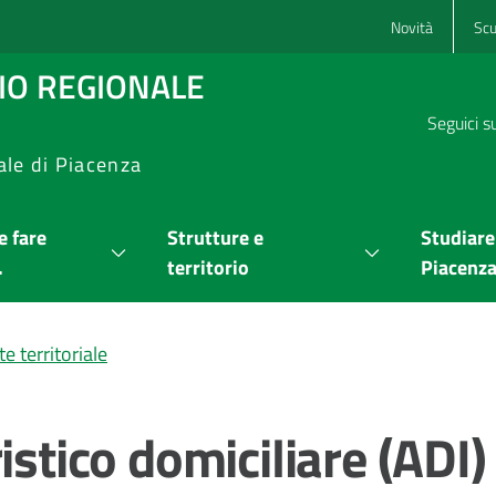
Novità
Scu
RIO REGIONALE
Seguici s
ale di Piacenza
 fare
Strutture e
Studiare
.
territorio
Piacenz
e territoriale
istico domiciliare (ADI)