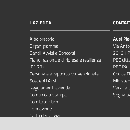
L'AZIENDA
CONTAT
Albo pretorio
Ausl Pi
Organigramma
Via Anto
Bandi, Avvisi e Concorsi
29121 P
Piano nazionale di ripresa e resilienza
PEC citt
(PNRR)
PEC PA:
Personale a rapporto convenzionale
Codice 
Sostieni l’Ausl
Minister
Regolamenti aziendali
Vai alla 
Comunicati stampa
Segnalaz
Comitato Etico
Formazione
Carta dei servizi
Indagini di gradimento