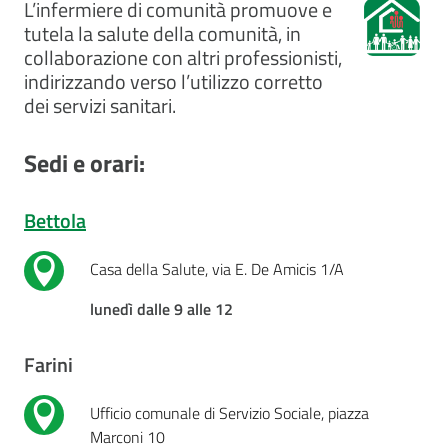
L’infermiere di comunità promuove e
cura
tutela la salute della comunità, in
collaborazione con altri professionisti,
indirizzando verso l’utilizzo corretto
Come
dei servizi sanitari.
fare
per...
Sedi e orari:
Strutture
Bettola
e
territorio
Casa della Salute, via E. De Amicis 1/A
lunedì dalle 9 alle 12
Studiare
Farini
a
Piacenza
Ufficio comunale di Servizio Sociale, piazza
Marconi 10