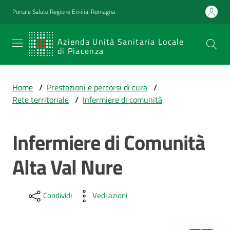
Vai al contenuto
Vai alla navigazione
Vai al footer
Portale Salute Regione Emilia-Romagna
SERVIZIO
Azienda Unità Sanitaria Locale
di Piacenza
SANITARIO
REGIONALE
Home
/
Prestazioni e percorsi di cura
/
Emilia-
Rete territoriale
/
Infermiere di comunità
Romagna
Azienda Unità
Sanitaria Locale
Infermiere di Comunità
di Piacenza
Alta Val Nure
Prestazioni
Condividi
Vedi azioni
e
percorsi
di