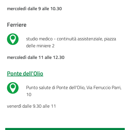
Costruiamo
mercoledì dalle 9 alle 10.30
Salute
Ferriere
studio medico - continuità assistenziale, piazza
delle miniere 2
Novità
mercoledì dalle 11 alle 12.30
Scuole
Ponte dell’Olio
Imprese
ed Enti
Punto salute di Ponte dell'Olio, Via Ferruccio Parri,
10
venerdì dalle 9.30 alle 11
Seguici
su